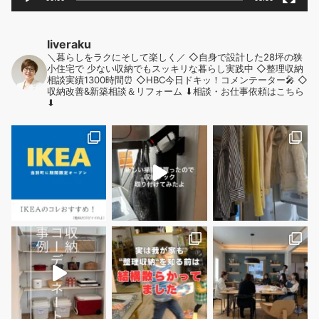
liveraku
＼暮らしをラクにそして楽しく／
◇自身で設計した28坪の狭
小住宅で
少ない収納でもスッキリな暮らし実践中
◇整理収納
相談実績1300時間⏰
◇HBC今日ドキッ！コメンテーター🎤
◇
収納改善&新築相談＆リフォーム
⬇︎相談・お仕事依頼はこちら
⬇︎