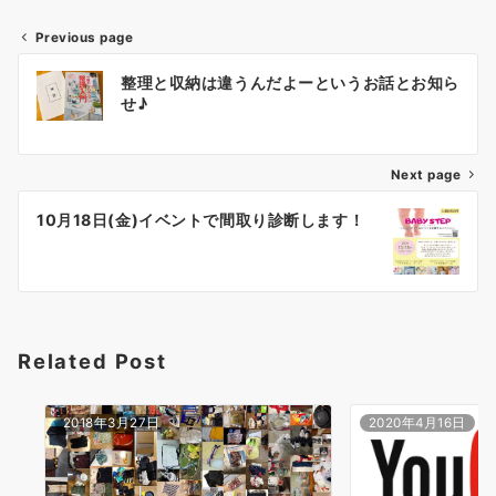
Previous page
投
整理と収納は違うんだよーというお話とお知ら
稿
せ♪
ナ
Next page
ビ
ゲ
10月18日(金)イベントで間取り診断します！
ー
シ
ョ
Related Post
ン
2018年3月27日
2020年4月16日