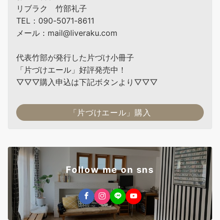
リブラク 竹部礼子
TEL：090-5071-8611
メール：mail@liveraku.com
代表竹部が発行した片づけ小冊子
「片づけエール」好評発売中！
▽▽▽購入申込は下記ボタンより▽▽▽
「片づけエール」購入
Follow me on sns