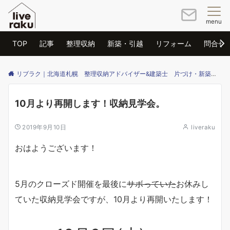
menu
TOP
記事
整理収納
新築・引越
リフォーム
問合せ
リブラク｜北海道札幌 整理収納アドバイザー&建築士 片づけ・新築・リフォームのご相談はリブラクまで
10月より再開します！収納見学会。
2019年9月10日
liveraku
おはようございます！
5月のクローズド開催を最後に
サボっていた
お休みし
ていた収納見学会ですが、10月より再開いたします！