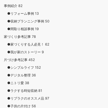
事例紹介
82
●リフォーム事例
13
●収納プランニング事例
50
●間取り相談事例
19
家づくり参考記事
78
●家づくりする人必見！
62
●我が家のストーリー
9
片づけ参考記事
452
●シンプルライフ
152
●デジタル整理
36
●ニトリ愛
38
●ラクする時短収納
81
●リブラクのオススメ品
97
●子供の片付け
56