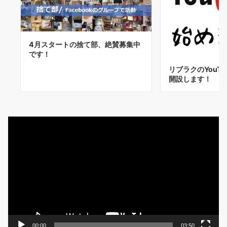
4月スタートの捨て部、絶賛募集中
です！
リブラクのYouT
開設します！
動
画
プ
レ
ー
ヤ
ー
00:00
03:50