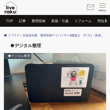
menu
TOP
記事
整理収納
新築・引越
リフォーム
問合せ
リブラク｜北海道札幌 整理収納アドバイザー&建築士 片づけ・新築・リフォームのご相談はリブラクまで
●デジタル整理
●デジタル整理