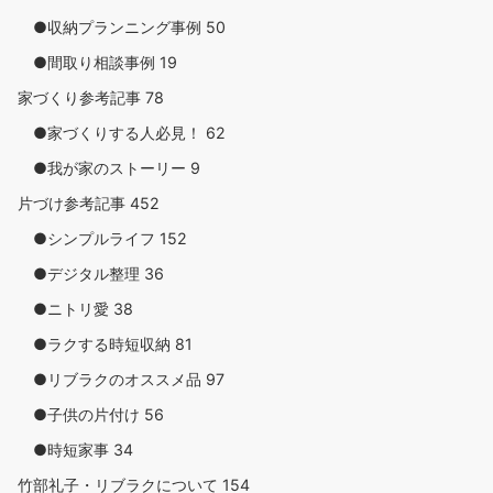
●収納プランニング事例
50
●間取り相談事例
19
家づくり参考記事
78
●家づくりする人必見！
62
●我が家のストーリー
9
片づけ参考記事
452
●シンプルライフ
152
●デジタル整理
36
●ニトリ愛
38
●ラクする時短収納
81
●リブラクのオススメ品
97
●子供の片付け
56
●時短家事
34
竹部礼子・リブラクについて
154