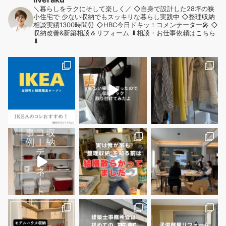
＼暮らしをラクにそして楽しく／
◇自身で設計した28坪の狭
小住宅で
少ない収納でもスッキリな暮らし実践中
◇整理収納
相談実績1300時間⏰
◇HBC今日ドキッ！コメンテーター🎤
◇
収納改善&新築相談＆リフォーム
⬇︎相談・お仕事依頼はこちら
⬇︎