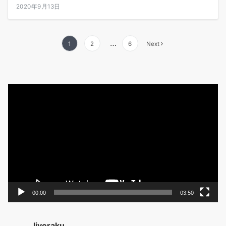
2020年9月13日
投
…
1
2
6
Next
稿
の
動
ペ
画
ー
プ
レ
ジ
ー
送
ヤ
ー
り
00:00
03:50
liveraku