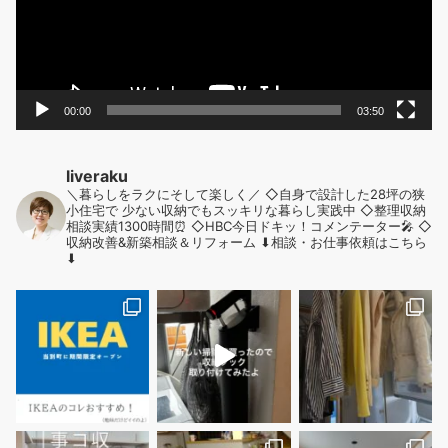
ヤ
ー
00:00
03:50
liveraku
＼暮らしをラクにそして楽しく／
◇自身で設計した28坪の狭
小住宅で
少ない収納でもスッキリな暮らし実践中
◇整理収納
相談実績1300時間⏰
◇HBC今日ドキッ！コメンテーター🎤
◇
収納改善&新築相談＆リフォーム
⬇︎相談・お仕事依頼はこちら
⬇︎