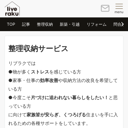
menu
TOP
記事
整理収納
新築・引越
リフォーム
問合せ
整理収納サービス
リブラクでは
●物が多く
ストレス
を感じている方
●家事・仕事の
効率改善
や収納方法の改良を希望して
いる方
●今度こそ
片づけに追われない暮らしをしたい！
と思
っている方
に向けて
家族皆が安らぎ、くつろげる
住まいを手に入
れるための各種サポートをしています。