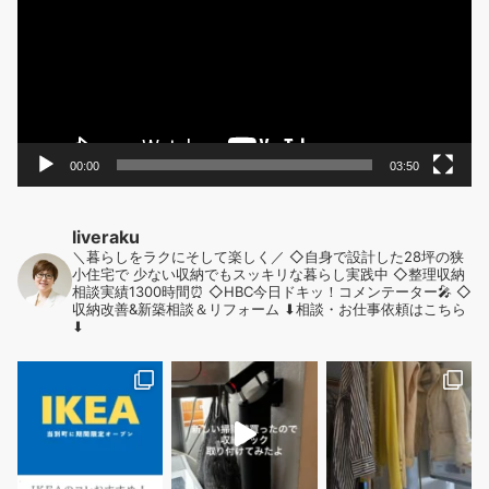
レ
ー
ヤ
ー
00:00
03:50
liveraku
＼暮らしをラクにそして楽しく／
◇自身で設計した28坪の狭
小住宅で
少ない収納でもスッキリな暮らし実践中
◇整理収納
相談実績1300時間⏰
◇HBC今日ドキッ！コメンテーター🎤
◇
収納改善&新築相談＆リフォーム
⬇︎相談・お仕事依頼はこちら
⬇︎