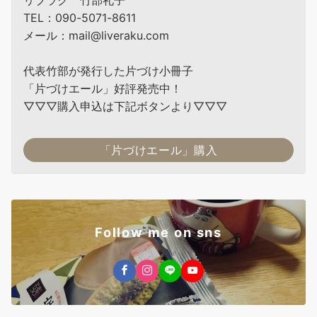
TEL：090-5071-8611
メール：mail@liveraku.com
代表竹部が発行した片づけ小冊子
「片づけエール」好評発売中！
▽▽▽購入申込は下記ボタンより▽▽▽
「片づけエール」購入
Follow me on sns