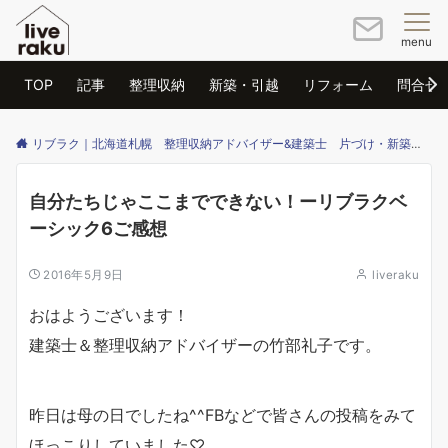
menu
TOP
記事
整理収納
新築・引越
リフォーム
問合せ
リブラク｜北海道札幌 整理収納アドバイザー&建築士 片づけ・新築・リフォームのご相談はリブラクまで
自分たちじゃここまでできない！ーリブラクベ
ーシック6ご感想
2016年5月9日
liveraku
おはようございます！
建築士＆整理収納アドバイザーの竹部礼子です。
昨日は母の日でしたね^^FBなどで皆さんの投稿をみて
ほっこりしていました♡