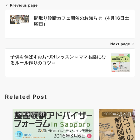
Previous page
投
間取り診断カフェ開催のお知らせ（4月16日土
稿
曜日）
ナ
Next page
ビ
ゲ
子供を伸ばすお片づけレッスン～ママも楽にな
るルール作りのコツ～
ー
シ
ョ
Related Post
ン
2016年1月29日
2019年2月28日