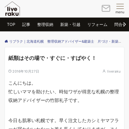
menu
TOP
記事
整理収納
新築・引越
リフォーム
問合せ
リブラク｜北海道札幌 整理収納アドバイザー&建築士 片づけ・新築・リフォームのご相談はリブラクまで
紙類はその場で・すぐに・すばやく！
2016年10月27日
liveraku
こんにちは。
忙しいママを助けたい、時短ワザが得意な札幌の整理
収納アドバイザーの竹部礼子です。
今日も肌寒い札幌です。早く注文したカシミヤマフラ