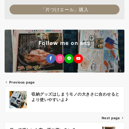
「片づけエール」購入
Follow me on sns
Previous page
投
収納グッズはしまうモノの大きさに合わせると
稿
より使いやすいよ♪
ナ
Next page
ビ