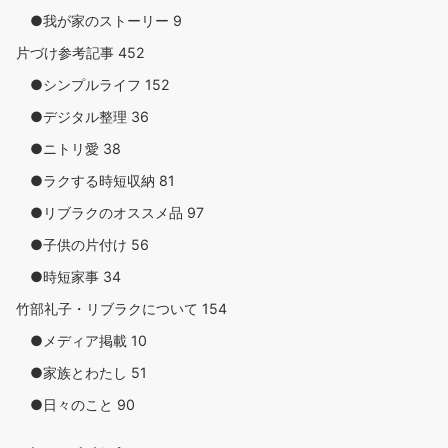
●我が家のストーリー
9
片づけ参考記事
452
●シンプルライフ
152
●デジタル整理
36
●ニトリ愛
38
●ラクする時短収納
81
●リブラクのオススメ品
97
●子供の片付け
56
●時短家事
34
竹部礼子・リブラクについて
154
●メディア掲載
10
●家族とわたし
51
●日々のこと
90