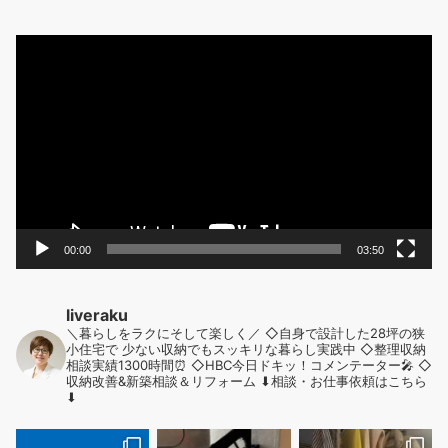
動
画
プ
レ
ー
ヤ
ー
00:00
03:50
liveraku
＼暮らしをラクにそして楽しく／
◇自身で設計した28坪の狭
小住宅で
少ない収納でもスッキリな暮らし実践中
◇整理収納
相談実績1300時間⏰
◇HBC今日ドキッ！コメンテーター🎤
◇
収納改善&新築相談＆リフォーム
⬇︎相談・お仕事依頼はこちら
⬇︎