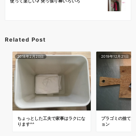
ゲ
使って楽しい♪ 突っ張り棒いろいろ
ー
シ
ョ
Related Post
ン
2018年2月20日
2019年12月21日
ちょっとした工夫で家事はラクにな
プラゴミの捨て方～
ります^^
ョン