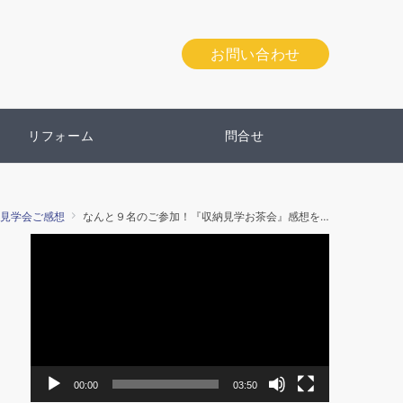
お問い合わせ
リフォーム
問合せ
見学会ご感想
なんと９名のご参加！『収納見学お茶会』感想をご紹介。
動
画
プ
レ
ー
ヤ
ー
00:00
03:50