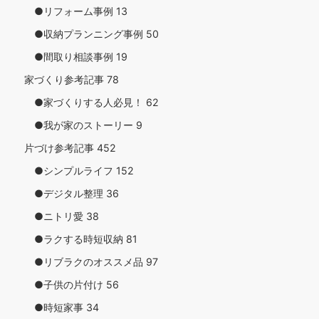
●リフォーム事例
13
●収納プランニング事例
50
●間取り相談事例
19
家づくり参考記事
78
●家づくりする人必見！
62
●我が家のストーリー
9
片づけ参考記事
452
●シンプルライフ
152
●デジタル整理
36
●ニトリ愛
38
●ラクする時短収納
81
●リブラクのオススメ品
97
●子供の片付け
56
●時短家事
34