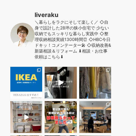
liveraku
＼暮らしをラクにそして楽しく／
◇自
身で設計した28坪の狭小住宅で
少ない
収納でもスッキリな暮らし実践中
◇整
理収納相談実績1300時間⏰
◇HBC今日
ドキッ！コメンテーター🎤
◇収納改善&
新築相談＆リフォーム
⬇︎相談・お仕事
依頼はこちら⬇︎