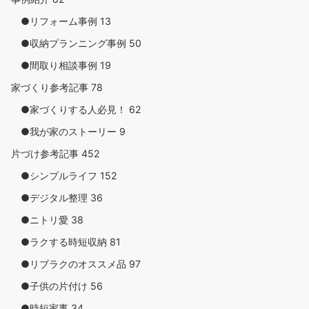
●リフォーム事例
13
●収納プランニング事例
50
●間取り相談事例
19
家づくり参考記事
78
●家づくりする人必見！
62
●我が家のストーリー
9
片づけ参考記事
452
●シンプルライフ
152
●デジタル整理
36
●ニトリ愛
38
●ラクする時短収納
81
●リブラクのオススメ品
97
●子供の片付け
56
●時短家事
34