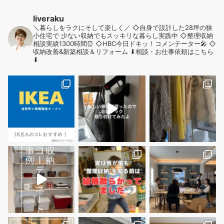
liveraku
＼暮らしをラクにそして楽しく／
◇自身で設計した28坪の狭
小住宅で
少ない収納でもスッキリな暮らし実践中
◇整理収納
相談実績1300時間⏰
◇HBC今日ドキッ！コメンテーター🎤
◇
収納改善&新築相談＆リフォーム
⬇︎相談・お仕事依頼はこちら
⬇︎