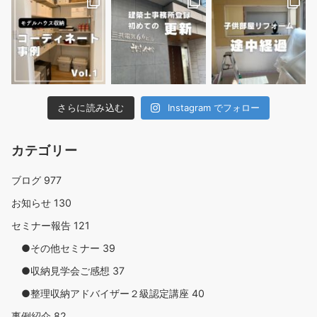
さらに読み込む
Instagram でフォロー
カテゴリー
ブログ
977
お知らせ
130
セミナー報告
121
●その他セミナー
39
●収納見学会ご感想
37
●整理収納アドバイザー２級認定講座
40
事例紹介
82