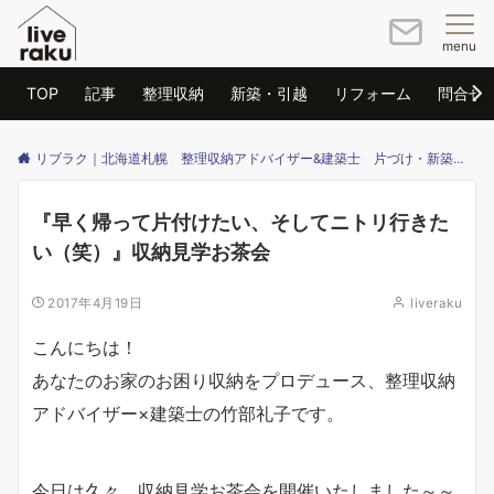
menu
TOP
記事
整理収納
新築・引越
リフォーム
問合せ
リブラク｜北海道札幌 整理収納アドバイザー&建築士 片づけ・新築・リフォームのご相談はリブラクまで
『早く帰って片付けたい、そしてニトリ行きた
い（笑）』収納見学お茶会
2017年4月19日
liveraku
こんにちは！
あなたのお家のお困り収納をプロデュース、整理収納
アドバイザー×建築士の竹部礼子です。
今日は久々、収納見学お茶会を開催いたしました～～