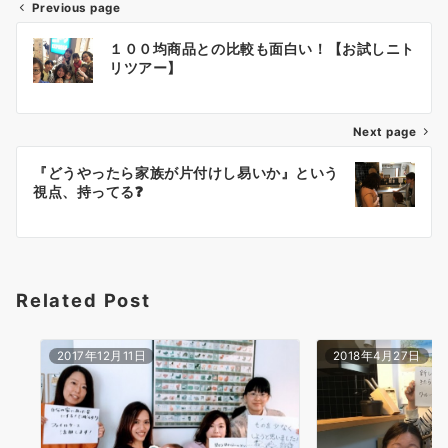
Previous page
投
１００均商品との比較も面白い！【お試しニト
稿
リツアー】
ナ
Next page
ビ
ゲ
『どうやったら家族が片付けし易いか』という
視点、持ってる❓
ー
シ
ョ
Related Post
ン
2017年12月11日
2018年4月27日