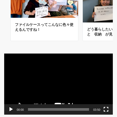
ファイルケースってこんなに色々使
どう暮らしたいか
えるんですね！
と 収納 が見え
動
画
プ
レ
ー
ヤ
ー
00:00
03:50