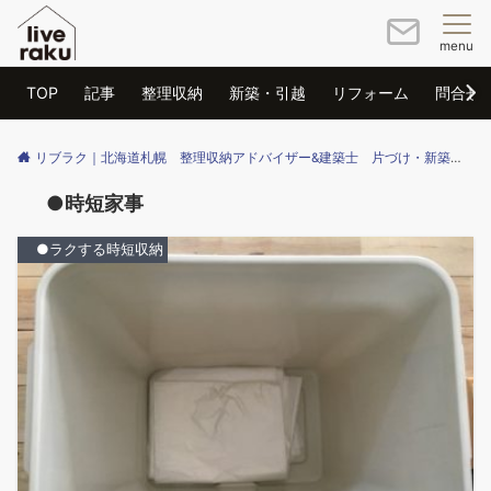
menu
TOP
記事
整理収納
新築・引越
リフォーム
問合せ
リブラク｜北海道札幌 整理収納アドバイザー&建築士 片づけ・新築・リフォームのご相談はリブラクまで
●時短家事
●ラクする時短収納