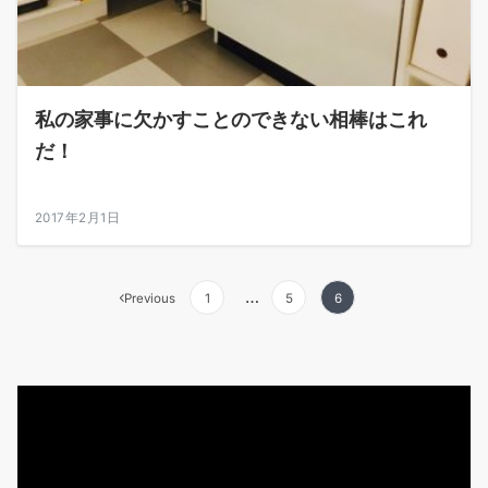
私の家事に欠かすことのできない相棒はこれ
だ！
2017年2月1日
投
…
Previous
1
5
6
稿
の
動
ペ
画
ー
プ
レ
ジ