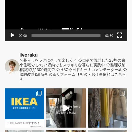
ー
送
ヤ
ー
り
00:00
03:50
liveraku
＼暮らしをラクにそして楽しく／
◇自身で設計した28坪の狭
小住宅で
少ない収納でもスッキリな暮らし実践中
◇整理収納
相談実績1300時間⏰
◇HBC今日ドキッ！コメンテーター🎤
◇
収納改善&新築相談＆リフォーム
⬇︎相談・お仕事依頼はこちら
⬇︎