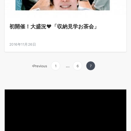
初開催！大盛況♥「収納見学お茶会」
2016年11月26日
投
…
Previous
1
6
7
稿
の
動
ペ
画
ー
プ
レ
ジ
ー
送
ヤ
ー