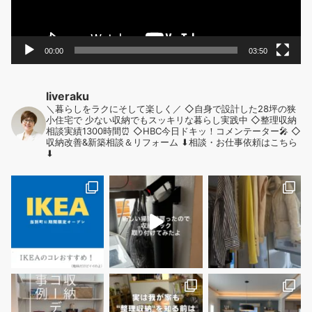
り
00:00
03:50
liveraku
＼暮らしをラクにそして楽しく／
◇自身で設計した28坪の狭
小住宅で
少ない収納でもスッキリな暮らし実践中
◇整理収納
相談実績1300時間⏰
◇HBC今日ドキッ！コメンテーター🎤
◇
収納改善&新築相談＆リフォーム
⬇︎相談・お仕事依頼はこちら
⬇︎