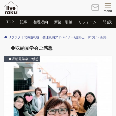
menu
TOP
記事
整理収納
新築・引越
リフォーム
問合せ
リブラク｜北海道札幌 整理収納アドバイザー&建築士 片づけ・新築・リフォームのご相談はリブラクまで
●収納見学会ご感想
●収納見学会ご感想