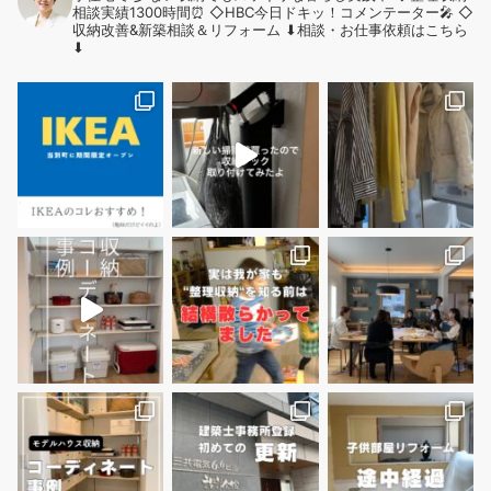
相談実績1300時間⏰
◇HBC今日ドキッ！コメンテーター🎤
◇
収納改善&新築相談＆リフォーム
⬇︎相談・お仕事依頼はこちら
⬇︎