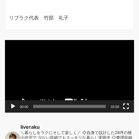
リブラク代表 竹部 礼子
動
画
プ
レ
ー
ヤ
ー
00:00
03:50
liveraku
＼暮らしをラクにそして楽しく／
◇自身で設計した28坪の狭
小住宅で
少ない収納でもスッキリな暮らし実践中
◇整理収納