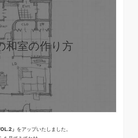
の和室の作り方
L.2」
をアップいたしました。