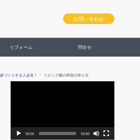
お問い合わせ
リフォーム
問合せ
家づくりする人必見！
リビング横の和室の作り方
動
画
プ
レ
ー
ヤ
ー
00:00
03:50