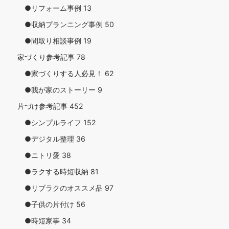
●リフォーム事例
13
●収納プランニング事例
50
●間取り相談事例
19
家づくり参考記事
78
●家づくりする人必見！
62
●我が家のストーリー
9
片づけ参考記事
452
●シンプルライフ
152
●デジタル整理
36
●ニトリ愛
38
●ラクする時短収納
81
●リブラクのオススメ品
97
●子供の片付け
56
●時短家事
34