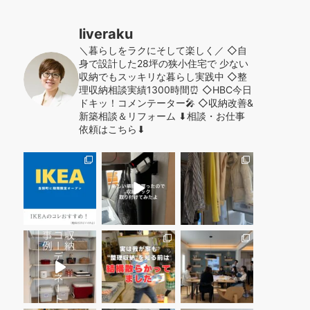
liveraku
＼暮らしをラクにそして楽しく／
◇自
身で設計した28坪の狭小住宅で
少ない
収納でもスッキリな暮らし実践中
◇整
理収納相談実績1300時間⏰
◇HBC今日
ドキッ！コメンテーター🎤
◇収納改善&
新築相談＆リフォーム
⬇︎相談・お仕事
依頼はこちら⬇︎