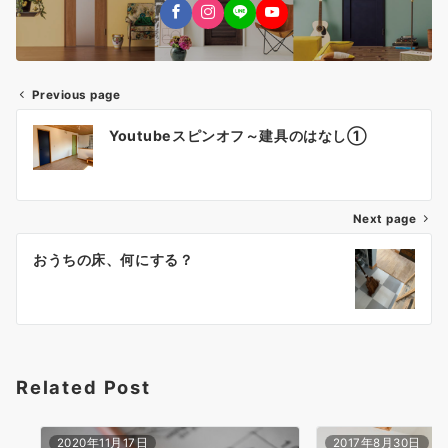
Previous page
投
Youtubeスピンオフ～建具のはなし①
稿
ナ
Next page
ビ
ゲ
おうちの床、何にする？
ー
シ
ョ
Related Post
ン
2020年11月17日
2017年8月30日