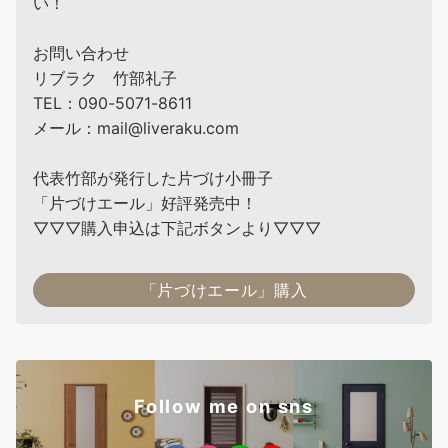
い！
お問い合わせ
リブラク 竹部礼子
TEL：090-5071-8611
メール：mail@liveraku.com
代表竹部が発行した片づけ小冊子
「片づけエール」好評発売中！
▽▽▽購入申込は下記ボタンより▽▽▽
「片づけエール」購入
Follow me on sns