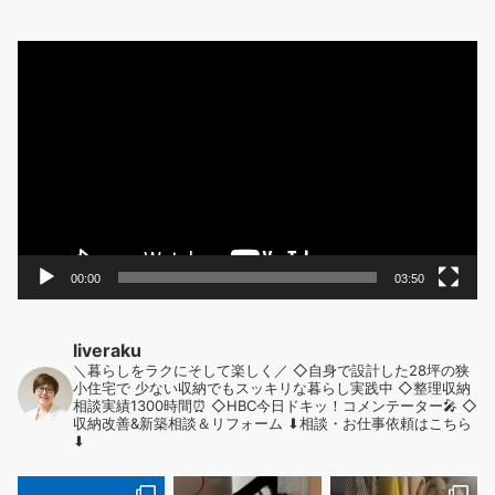
動
画
プ
レ
ー
ヤ
ー
00:00
03:50
liveraku
＼暮らしをラクにそして楽しく／
◇自身で設計した28坪の狭
小住宅で
少ない収納でもスッキリな暮らし実践中
◇整理収納
相談実績1300時間⏰
◇HBC今日ドキッ！コメンテーター🎤
◇
収納改善&新築相談＆リフォーム
⬇︎相談・お仕事依頼はこちら
⬇︎