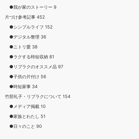
●我が家のストーリー
9
片づけ参考記事
452
●シンプルライフ
152
●デジタル整理
36
●ニトリ愛
38
●ラクする時短収納
81
●リブラクのオススメ品
97
●子供の片付け
56
●時短家事
34
竹部礼子・リブラクについて
154
●メディア掲載
10
●家族とわたし
51
●日々のこと
90