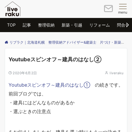
menu
TOP
記事
整理収納
新築・引越
リフォーム
問合せ
リブラク｜北海道札幌 整理収納アドバイザー&建築士 片づけ・新築・リフォームのご相談はリブラクまで
Youtubeスピンオフ～建具のはなし②
2020年6月2日
liveraku
Youtubeスピンオフ～建具のはなし①
の続きです。
前回ブログでは、
・建具にはどんなものがあるか
・選ぶときの注意点