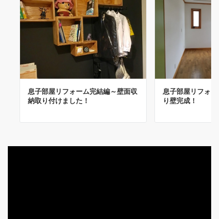
息子部屋リフォー
息子部屋リフォーム完結編～壁面収
り壁完成！
納取り付けました！
動
画
プ
レ
ー
ヤ
ー