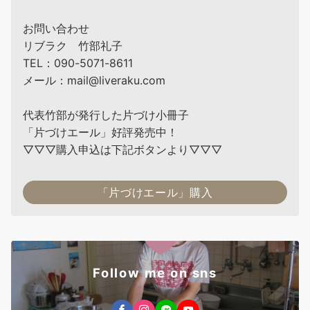
お問い合わせ
リブラク 竹部礼子
TEL：090-5071-8611
メール：mail@liveraku.com
代表竹部が発行した片づけ小冊子
「片づけエール」好評発売中！
▽▽▽購入申込は下記ボタンより▽▽▽
「片づけエール」購入
Follow me on sns