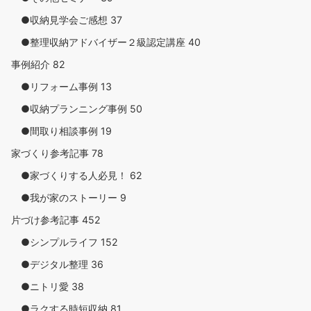
●収納見学会ご感想
37
●整理収納アドバイザー２級認定講座
40
事例紹介
82
●リフォーム事例
13
●収納プランニング事例
50
●間取り相談事例
19
家づくり参考記事
78
●家づくりする人必見！
62
●我が家のストーリー
9
片づけ参考記事
452
●シンプルライフ
152
●デジタル整理
36
●ニトリ愛
38
●ラクする時短収納
81