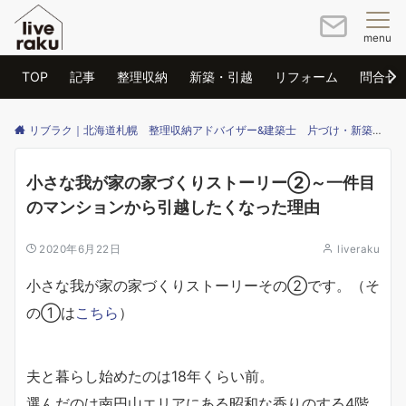
menu
TOP
記事
整理収納
新築・引越
リフォーム
問合せ
リブラク｜北海道札幌 整理収納アドバイザー&建築士 片づけ・新築・リフォームのご相談はリブラクまで
小さな我が家の家づくりストーリー②～一件目
のマンションから引越したくなった理由
2020年6月22日
liveraku
小さな我が家の家づくりストーリーその②です。（そ
の①は
こちら
）
夫と暮らし始めたのは18年くらい前。
選んだのは南円山エリアにある昭和な香りのする4階