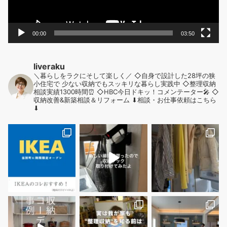
00:00
03:50
liveraku
＼暮らしをラクにそして楽しく／
◇自身で設計した28坪の狭
小住宅で
少ない収納でもスッキリな暮らし実践中
◇整理収納
相談実績1300時間⏰
◇HBC今日ドキッ！コメンテーター🎤
◇
収納改善&新築相談＆リフォーム
⬇︎相談・お仕事依頼はこちら
⬇︎