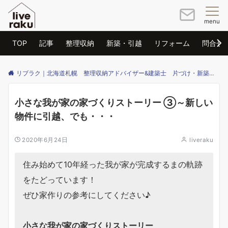
menu
TOP
記事
整理収納
新築・引越
リフォーム
問合せ
リブラク｜北海道札幌 整理収納アドバイザー&建築士 片づけ・新築・リフォームのご相談はリブラクまで
小さな我が家の家づくりストーリー ③～新しい
物件に引越、でも・・・
2020年6月24日
liveraku
住み始めて10年経った我が家が完成するまの軌跡
をたどっています！
ぜひ家作りの参考にしてください♪
小さな我が家の家づくりストーリー