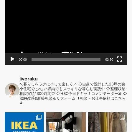
画
プ
レ
ー
ヤ
ー
00:00
03:50
liveraku
＼暮らしをラクにそして楽しく／
◇自身で設計した28坪の狭
小住宅で
少ない収納でもスッキリな暮らし実践中
◇整理収納
相談実績1300時間⏰
◇HBC今日ドキッ！コメンテーター🎤
◇
収納改善&新築相談＆リフォーム
⬇︎相談・お仕事依頼はこちら
⬇︎