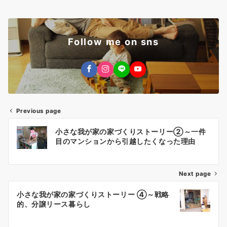
Follow me on sns
Previous page
投
小さな我が家の家づくりストーリー②～一件
稿
目のマンションから引越したくなった理由
ナ
Next page
ビ
ゲ
小さな我が家の家づくりストーリー ④～戦略
的、分譲リース暮らし
ー