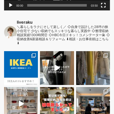
00:00
03:50
liveraku
＼暮らしをラクにそして楽しく／
◇自身で設計した28坪の狭
小住宅で
少ない収納でもスッキリな暮らし実践中
◇整理収納
相談実績1300時間⏰
◇HBC今日ドキッ！コメンテーター🎤
◇
収納改善&新築相談＆リフォーム
⬇︎相談・お仕事依頼はこちら
⬇︎