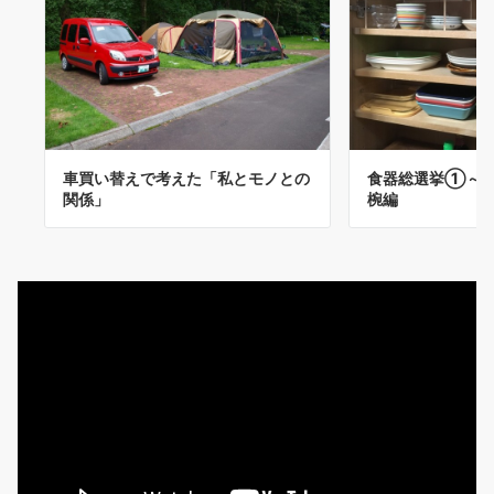
車買い替えで考えた「私とモノとの
食器総選挙①～
関係」
椀編
動
画
プ
レ
ー
ヤ
ー