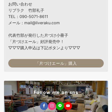
お問い合わせ
リブラク 竹部礼子
TEL：090-5071-8611
メール：mail@liveraku.com
代表竹部が発行した片づけ小冊子
「片づけエール」好評発売中！
▽▽▽購入申込は下記ボタンより▽▽▽
「片づけエール」購入
Follow me on sns