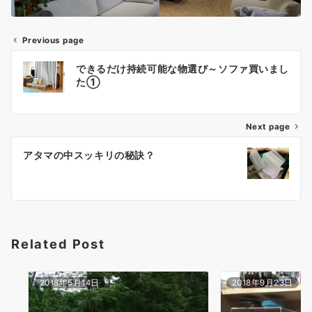
Previous page
投
できるだけ持続可能な物選び～ソファ買いまし
稿
た①
ナ
Next page
ビ
ゲ
アタマの中スッキリの秘訣？
ー
シ
ョ
Related Post
ン
2018年5月14日
2018年9月23日