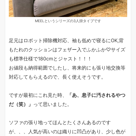
MEELというシリーズの3人掛タイプです
足元はロボット掃除機対応、袖も低めで寝るにOK,背
もたれのクッションはフェザー入でふかふか♡サイズ
も標準仕様で180cmとジャスト！！！
お値段も納得範囲でしたし、将来的にも張り地交換等
対応してもらえるので、長く使えそうです。
ですが最初にこれ見た時、
「あ、息子に汚されるやつ
だ（笑）」
って思いました。
ソファの張り地ってほんとたくさんあるのです
が、、、人気が高いのは織りに凹凸があり、少し色が