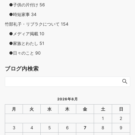
●子供の片付け
56
●時短家事
34
竹部礼子・リブラクについて
154
●メディア掲載
10
●家族とわたし
51
●日々のこと
90
ブログ内検索
2026年8月
月
火
水
木
金
土
日
1
2
3
4
5
6
7
8
9