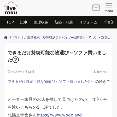
menu
TOP
記事
整理収納
新築・引越
リフォーム
問合せ
リブラク｜北海道札幌 整理収納アドバイザー&建築士 片づけ・新築・リフォームのご相談はリブラクまで
できるだけ持続可能な物選び～ソファ買いまし
た②
2022年4月13日
liveraku
できるだけ持続可能な物選び～ソファ買いました①
　の続きです
オーダー家具のお店を探して見つけたのが、自宅から
も近いこちらのSHOPでした。
札幌杢幸舎さん
https://www.woodland-