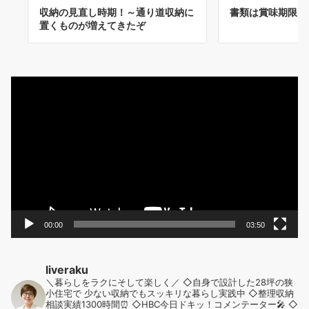
収納の見直し時期！～通り道収納に
書類は賞味期限を
置くものが増えてきたぞ
動
画
プ
レ
ー
ヤ
ー
00:00
03:50
liveraku
＼暮らしをラクにそして楽しく／
◇自身で設計した28坪の狭
小住宅で
少ない収納でもスッキリな暮らし実践中
◇整理収納
相談実績1300時間⏰
◇HBC今日ドキッ！コメンテーター🎤
◇