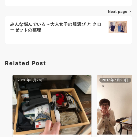
ナ
Next page
ビ
ゲ
みんな悩んでいる～大人女子の服選び と クロ
ーゼットの整理
ー
シ
ョ
Related Post
ン
2020年8月26日
2017年7月20日