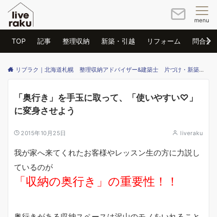
menu
TOP
記事
整理収納
新築・引越
リフォーム
問合せ
リブラク｜北海道札幌 整理収納アドバイザー&建築士 片づけ・新築・リフォームのご相談はリブラクまで
「奥行き」を手玉に取って、「使いやすい♡」
に変身させよう
2015年10月25日
liveraku
我が家へ来てくれたお客様やレッスン生の方に力説し
ているのが
「収納の奥行き」の重要性！！
奥行きがある収納スペースは沢山のモノをいれること