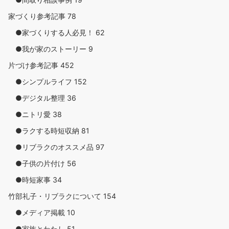
家づくり参考記事
78
●家づくりする人必見！
62
●我が家のストーリー
9
片づけ参考記事
452
●シンプルライフ
152
●デジタル整理
36
●ニトリ愛
38
●ラクする時短収納
81
●リブラクのオススメ品
97
●子供の片付け
56
●時短家事
34
竹部礼子・リブラクについて
154
●メディア掲載
10
●家族とわたし
51