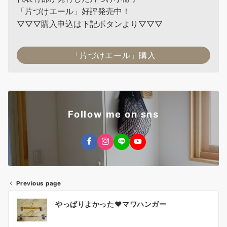
「片づけエール」好評発売中！
▽▽▽購入申込は下記ボタンより▽▽▽
「片づけエール」購入
Follow me on sns
Previous page
投
やっぱりよかった♥マワハンガー
稿