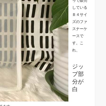
ゥで販売
している
Ｂ４サイ
ズのファ
スナーケ
ースで
す。こ
れ、
ジッ
プ部
分が
白