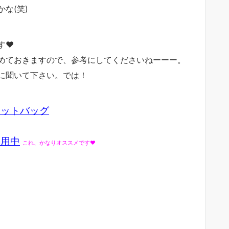
な(笑)
す♥
めておきますので、参考にしてくださいねーーー。
に聞いて下さい。では！
ネットバッグ
愛用中
これ、かなりオススメです♥