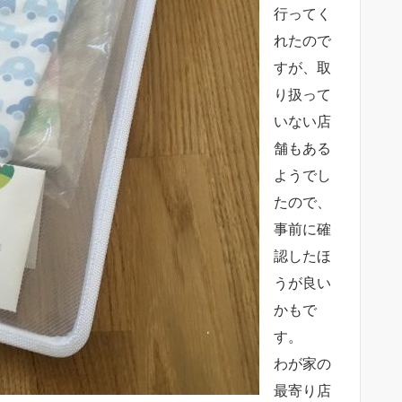
行ってく
れたので
すが、取
り扱って
いない店
舗もある
ようでし
たので、
事前に確
認したほ
うが良い
かもで
す。
わが家の
最寄り店