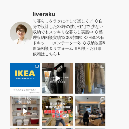
liveraku
＼暮らしをラクにそして楽しく／
◇自
身で設計した28坪の狭小住宅で
少ない
収納でもスッキリな暮らし実践中
◇整
理収納相談実績1300時間⏰
◇HBC今日
ドキッ！コメンテーター🎤
◇収納改善&
新築相談＆リフォーム
⬇︎相談・お仕事
依頼はこちら⬇︎