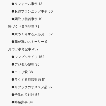
●リフォーム事例
13
●収納プランニング事例
50
●間取り相談事例
19
家づくり参考記事
78
●家づくりする人必見！
62
●我が家のストーリー
9
片づけ参考記事
452
●シンプルライフ
152
●デジタル整理
36
●ニトリ愛
38
●ラクする時短収納
81
●リブラクのオススメ品
97
●子供の片付け
56
●時短家事
34