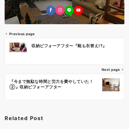
Previous page
投
収納ビフォーアフター『靴も衣替え!?』
稿
ナ
Next page
ビ
ゲ
『今まで無駄な時間と労力を費やしていた！
②』収納ビフォーアフター
ー
シ
ョ
Related Post
ン