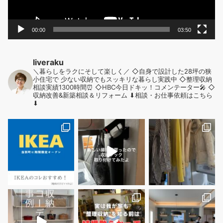
00:00
03:50
liveraku
＼暮らしをラクにそして楽しく／
◇自身で設計した28坪の狭
小住宅で
少ない収納でもスッキリな暮らし実践中
◇整理収納
相談実績1300時間⏰
◇HBC今日ドキッ！コメンテーター🎤
◇
収納改善&新築相談＆リフォーム
⬇︎相談・お仕事依頼はこちら
⬇︎