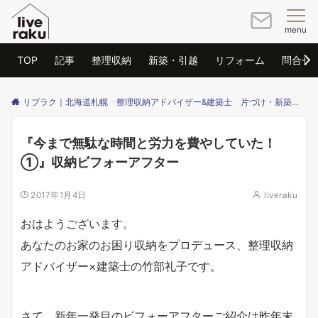
menu
TOP
記事
整理収納
新築・引越
リフォーム
問合せ
リブラク｜北海道札幌 整理収納アドバイザー&建築士 片づけ・新築・リフォームのご相談はリブラクまで
『今まで無駄な時間と労力を費やしていた！
①』収納ビフォーアフター
2017年1月4日
liveraku
おはようございます。
あなたのお家のお困り収納をプロデュース、整理収納
アドバイザー×建築士の竹部礼子です。
さて、新年一発目のビフォーアフターご紹介は昨年末