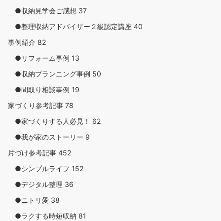
●収納見学会ご感想
37
●整理収納アドバイザー２級認定講座
40
事例紹介
82
●リフォーム事例
13
●収納プランニング事例
50
●間取り相談事例
19
家づくり参考記事
78
●家づくりする人必見！
62
●我が家のストーリー
9
片づけ参考記事
452
●シンプルライフ
152
●デジタル整理
36
●ニトリ愛
38
●ラクする時短収納
81