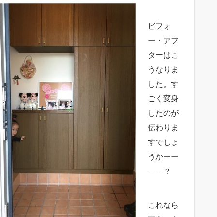
ビフォ
ー・アフ
ターはこ
うなりま
した。す
ごく変身
したのが
伝わりま
すでしょ
うかーー
ーー？
これなら