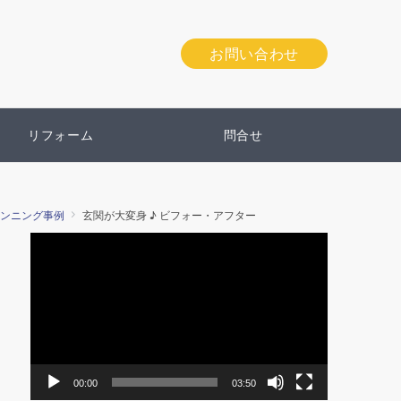
お問い合わせ
リフォーム
問合せ
ンニング事例
玄関が大変身 ♪ ビフォー・アフター
動
画
プ
レ
ー
ヤ
ー
00:00
03:50