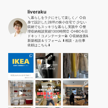
liveraku
＼暮らしをラクにそして楽しく／
◇自
身で設計した28坪の狭小住宅で
少ない
収納でもスッキリな暮らし実践中
◇整
理収納相談実績1300時間⏰
◇HBC今日
ドキッ！コメンテーター🎤
◇収納改善&
新築相談＆リフォーム
⬇︎相談・お仕事
依頼はこちら⬇︎