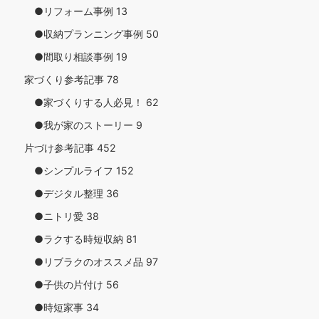
●リフォーム事例
13
●収納プランニング事例
50
●間取り相談事例
19
家づくり参考記事
78
●家づくりする人必見！
62
●我が家のストーリー
9
片づけ参考記事
452
●シンプルライフ
152
●デジタル整理
36
●ニトリ愛
38
●ラクする時短収納
81
●リブラクのオススメ品
97
●子供の片付け
56
●時短家事
34