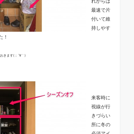
れからは
最速で片
付いて維
持しやす
た！
きます(；´∀｀)
来客時に
視線が行
きづらい
所に冬の
必須アイ