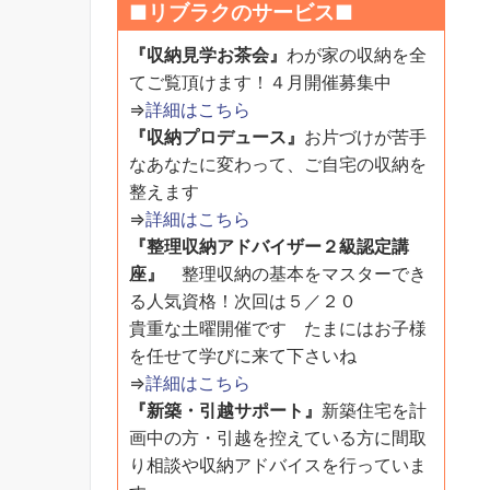
■リブラクのサービス■
『収納見学お茶会』
わが家の収納を全
てご覧頂けます！４月開催募集中
⇒
詳細はこちら
『収納プロデュース』
お片づけが苦手
なあなたに変わって、ご自宅の収納を
整えます
⇒
詳細はこちら
『整理収納アドバイザー２級認定講
座』
整理収納の基本をマスターでき
る人気資格！次回は５／２０
貴重な土曜開催です たまにはお子様
を任せて学びに来て下さいね
⇒
詳細はこちら
『新築・引越サポート』
新築住宅を計
画中の方・引越を控えている方に間取
り相談や収納アドバイスを行っていま