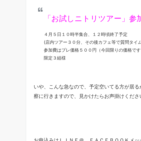
「お試しニトリツアー」参
４月５日１０時半集合、１２時頃終了予定
(店内ツアー３０分、その後カフェ等で質問タイ
参加費はプレ価格５００円（今回限りの価格です
限定３組様
いや、こんな急なので、予定空いてる方が居る
察に行きますので、見かけたらお声掛けくださ
お申込みはＬＩＮＥ＠、ＦＡＣＥＢＯＯＫメッ