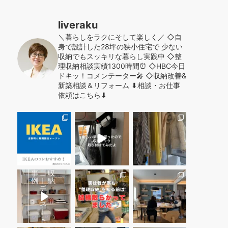
liveraku
＼暮らしをラクにそして楽しく／
◇自
身で設計した28坪の狭小住宅で
少ない
収納でもスッキリな暮らし実践中
◇整
理収納相談実績1300時間⏰
◇HBC今日
ドキッ！コメンテーター🎤
◇収納改善&
新築相談＆リフォーム
⬇︎相談・お仕事
依頼はこちら⬇︎