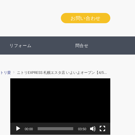
お問い合わせ
リフォーム
問合せ
トリ愛
ニトリEXPRESS 札幌エスタ店 いよいよオープン【4/5お試しツアー大募集！】
動
画
プ
レ
ー
ヤ
ー
00:00
03:50