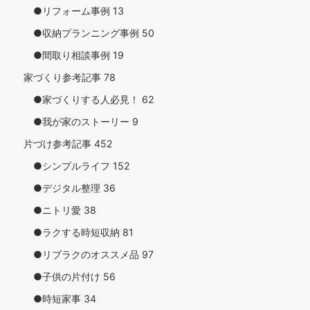
●リフォーム事例
13
●収納プランニング事例
50
●間取り相談事例
19
家づくり参考記事
78
●家づくりする人必見！
62
●我が家のストーリー
9
片づけ参考記事
452
●シンプルライフ
152
●デジタル整理
36
●ニトリ愛
38
●ラクする時短収納
81
●リブラクのオススメ品
97
●子供の片付け
56
●時短家事
34