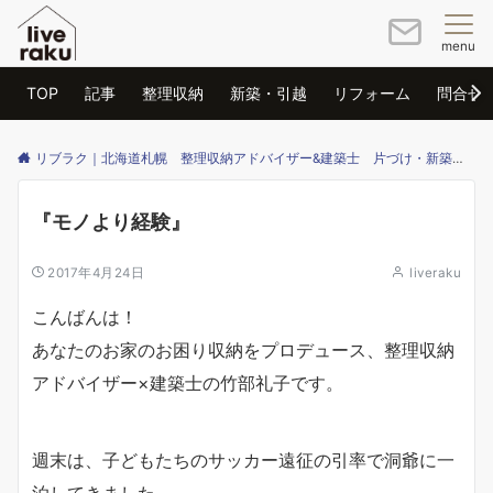
menu
TOP
記事
整理収納
新築・引越
リフォーム
問合せ
リブラク｜北海道札幌 整理収納アドバイザー&建築士 片づけ・新築・リフォームのご相談はリブラクまで
『モノより経験』
2017年4月24日
liveraku
こんばんは！
あなたのお家のお困り収納をプロデュース、整理収納
アドバイザー×建築士の竹部礼子です。
週末は、子どもたちのサッカー遠征の引率で洞爺に一