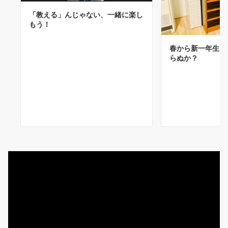
「教える」んじゃない、一緒に楽し
もう！
春から新一年生！
らぬか？
動
画
プ
レ
ー
ヤ
ー