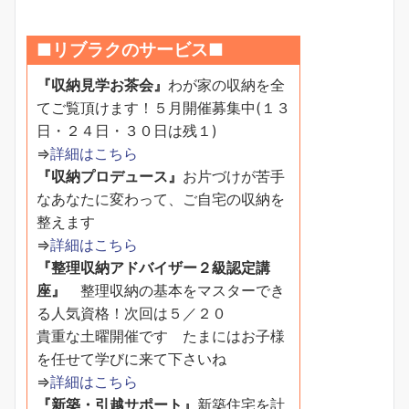
■リブラクのサービス■
『収納見学お茶会』
わが家の収納を全
てご覧頂けます！５月開催募集中(１３
日・２４日・３０日は残１)
⇒
詳細はこちら
『収納プロデュース』
お片づけが苦手
なあなたに変わって、ご自宅の収納を
整えます
⇒
詳細はこちら
『整理収納アドバイザー２級認定講
座』
整理収納の基本をマスターでき
る人気資格！次回は５／２０
貴重な土曜開催です たまにはお子様
を任せて学びに来て下さいね
⇒
詳細はこちら
『新築・引越サポート』
新築住宅を計