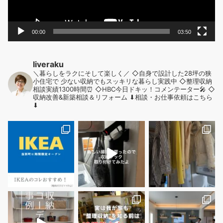
00:00
03:50
liveraku
＼暮らしをラクにそして楽しく／
◇自身で設計した28坪の狭
小住宅で
少ない収納でもスッキリな暮らし実践中
◇整理収納
相談実績1300時間⏰
◇HBC今日ドキッ！コメンテーター🎤
◇
収納改善&新築相談＆リフォーム
⬇︎相談・お仕事依頼はこちら
⬇︎