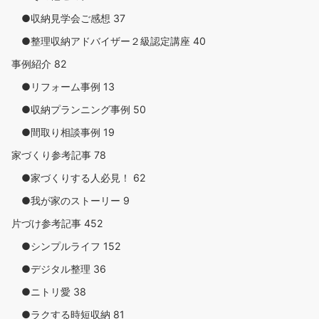
●収納見学会ご感想
37
●整理収納アドバイザー２級認定講座
40
事例紹介
82
●リフォーム事例
13
●収納プランニング事例
50
●間取り相談事例
19
家づくり参考記事
78
●家づくりする人必見！
62
●我が家のストーリー
9
片づけ参考記事
452
●シンプルライフ
152
●デジタル整理
36
●ニトリ愛
38
●ラクする時短収納
81