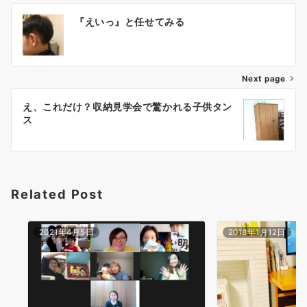
投
『えいっ』と任せてみる
稿
ナ
Next page
ビ
ゲ
え、これだけ？収納見学会で驚かれる子供タン
ス
ー
シ
ョ
Related Post
ン
2021年4月5日
2018年1月12日