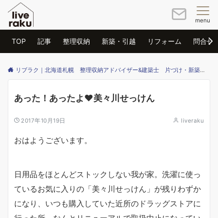
menu
TOP
記事
整理収納
新築・引越
リフォーム
問合せ
リブラク｜北海道札幌 整理収納アドバイザー&建築士 片づけ・新築・リフォームのご相談はリブラクまで
あった！あったよ❤美々川せっけん
2017年10月19日
liveraku
おはようございます。
日用品をほとんどストックしない我が家。洗濯に使っ
ているお気に入りの「美々川せっけん」が残りわずか
になり、いつも購入していた近所のドラッグストアに