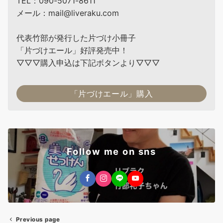
TEL：090-5071-8611
メール：mail@liveraku.com
代表竹部が発行した片づけ小冊子
「片づけエール」好評発売中！
▽▽▽購入申込は下記ボタンより▽▽▽
「片づけエール」購入
Follow me on sns
Previous page