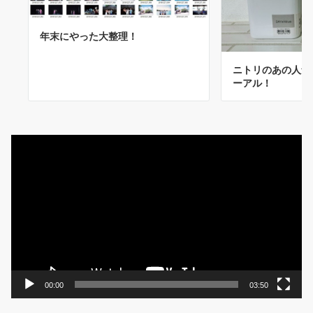
年末にやった大整理！
ニトリのあの人気
ーアル！
動
画
プ
レ
ー
ヤ
ー
00:00
03:50