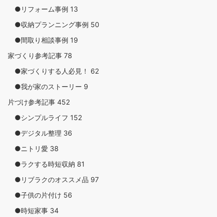
●リフォーム事例
13
●収納プランニング事例
50
●間取り相談事例
19
家づくり参考記事
78
●家づくりする人必見！
62
●我が家のストーリー
9
片づけ参考記事
452
●シンプルライフ
152
●デジタル整理
36
●ニトリ愛
38
●ラクする時短収納
81
●リブラクのオススメ品
97
●子供の片付け
56
●時短家事
34