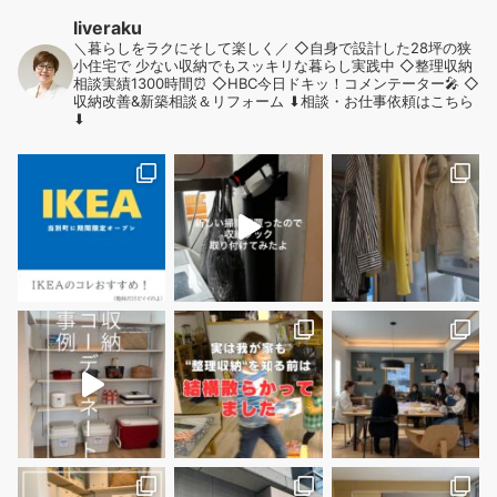
liveraku
＼暮らしをラクにそして楽しく／
◇自身で設計した28坪の狭
小住宅で
少ない収納でもスッキリな暮らし実践中
◇整理収納
相談実績1300時間⏰
◇HBC今日ドキッ！コメンテーター🎤
◇
収納改善&新築相談＆リフォーム
⬇︎相談・お仕事依頼はこちら
⬇︎