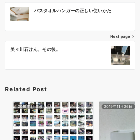
投
バスタオルハンガーの正しい使いかた
稿
ナ
Next page
ビ
ゲ
美々川石けん、その後。
ー
シ
ョ
Related Post
ン
2019年1月8日
2019年11月26日