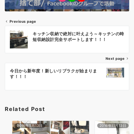
Previous page
投
キッチン収納で絶対に叶えよう～キッチンの時
稿
短収納設計完全サポートします！！！
ナ
Next page
ビ
ゲ
今日から新年度！新しいリブラクが始まりま
す！！！
ー
シ
ョ
Related Post
ン
2016年5月13日
2016年11月13日