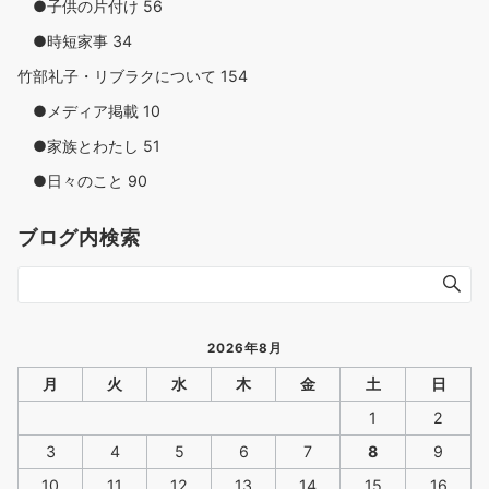
●子供の片付け
56
●時短家事
34
竹部礼子・リブラクについて
154
●メディア掲載
10
●家族とわたし
51
●日々のこと
90
ブログ内検索
2026年8月
月
火
水
木
金
土
日
1
2
3
4
5
6
7
8
9
10
11
12
13
14
15
16