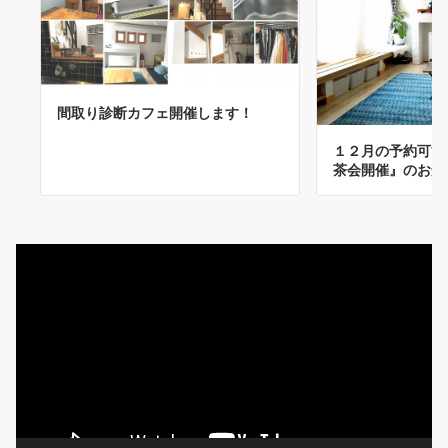
間取り診断カフェ開催します！
１２月の予約可能
茶会開催』のお知
動
画
プ
レ
ー
ヤ
ー