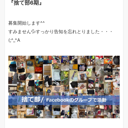
『捨て部6期』
募集開始します^^
すみません💦すっかり告知を忘れとりました・・・
(;^_^A