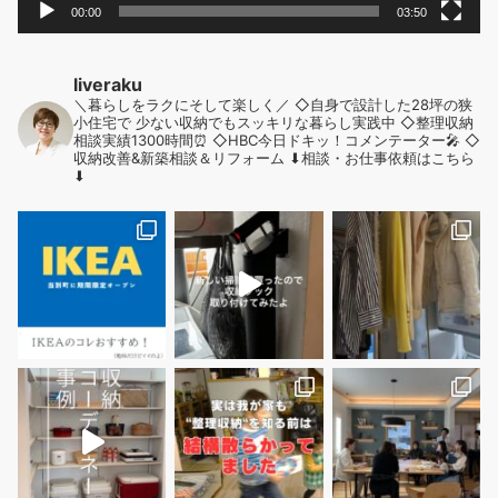
00:00
03:50
liveraku
＼暮らしをラクにそして楽しく／
◇自身で設計した28坪の狭
小住宅で
少ない収納でもスッキリな暮らし実践中
◇整理収納
相談実績1300時間⏰
◇HBC今日ドキッ！コメンテーター🎤
◇
収納改善&新築相談＆リフォーム
⬇︎相談・お仕事依頼はこちら
⬇︎