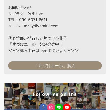
お問い合わせ
リブラク 竹部礼子
TEL：090-5071-8611
メール：mail@liveraku.com
代表竹部が発行した片づけ小冊子
「片づけエール」好評発売中！
▽▽▽購入申込は下記ボタンより▽▽▽
「片づけエール」購入
Follow me on sns