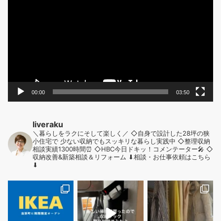
画
ー
プ
レ
ジ
ー
送
ヤ
ー
り
00:00
03:50
liveraku
＼暮らしをラクにそして楽しく／
◇自身で設計した28坪の狭
小住宅で
少ない収納でもスッキリな暮らし実践中
◇整理収納
相談実績1300時間⏰
◇HBC今日ドキッ！コメンテーター🎤
◇
収納改善&新築相談＆リフォーム
⬇︎相談・お仕事依頼はこちら
⬇︎