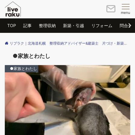
menu
TOP
記事
整理収納
新築・引越
リフォーム
問合せ
リブラク｜北海道札幌 整理収納アドバイザー&建築士 片づけ・新築・リフォームのご相談はリブラクまで
●家族とわたし
●家族とわたし