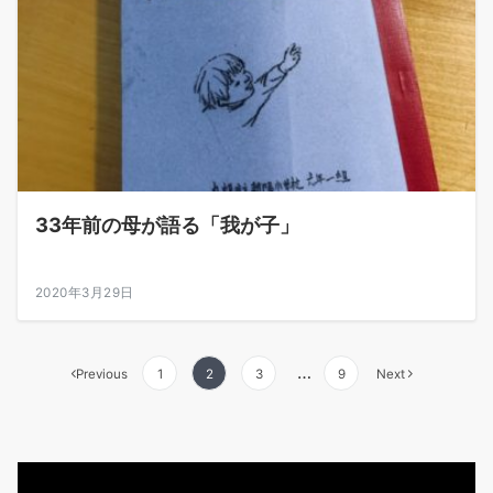
33年前の母が語る「我が子」
2020年3月29日
投
…
Previous
1
2
3
9
Next
稿
の
動
ペ