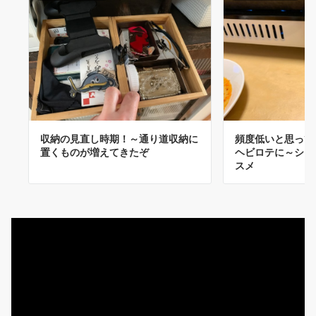
収納の見直し時期！～通り道収納に
頻度低いと思って
置くものが増えてきたぞ
ヘビロテに～シリ
スメ
動
画
プ
レ
ー
ヤ