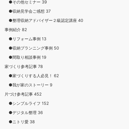
●その他セミナー
39
●収納見学会ご感想
37
●整理収納アドバイザー２級認定講座
40
事例紹介
82
●リフォーム事例
13
●収納プランニング事例
50
●間取り相談事例
19
家づくり参考記事
78
●家づくりする人必見！
62
●我が家のストーリー
9
片づけ参考記事
452
●シンプルライフ
152
●デジタル整理
36
●ニトリ愛
38