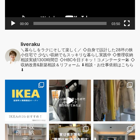
ー
00:00
03:50
liveraku
＼暮らしをラクにそして楽しく／
◇自身で設計した28坪の狭
小住宅で
少ない収納でもスッキリな暮らし実践中
◇整理収納
相談実績1300時間⏰
◇HBC今日ドキッ！コメンテーター🎤
◇
収納改善&新築相談＆リフォーム
⬇︎相談・お仕事依頼はこちら
⬇︎