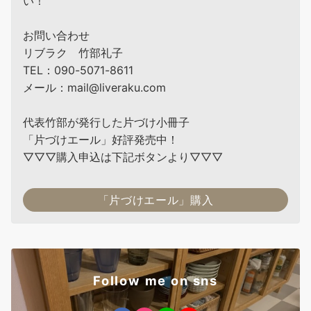
い！
お問い合わせ
リブラク 竹部礼子
TEL：090-5071-8611
メール：mail@liveraku.com
代表竹部が発行した片づけ小冊子
「片づけエール」好評発売中！
▽▽▽購入申込は下記ボタンより▽▽▽
「片づけエール」購入
Follow me on sns