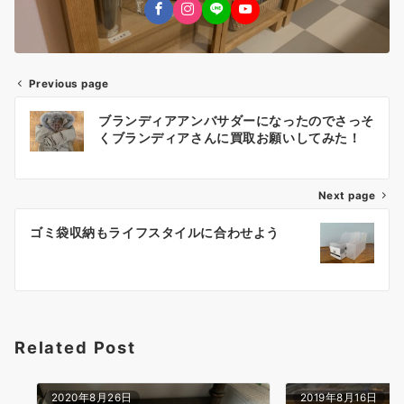
Previous page
投
ブランディアアンバサダーになったのでさっそ
稿
くブランディアさんに買取お願いしてみた！
ナ
Next page
ビ
ゲ
ゴミ袋収納もライフスタイルに合わせよう
ー
シ
ョ
Related Post
ン
2020年8月26日
2019年8月16日