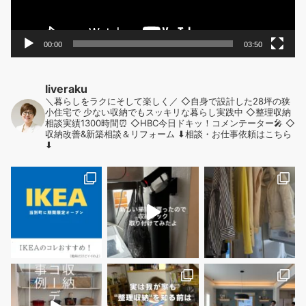
00:00
03:50
liveraku
＼暮らしをラクにそして楽しく／
◇自身で設計した28坪の狭
小住宅で
少ない収納でもスッキリな暮らし実践中
◇整理収納
相談実績1300時間⏰
◇HBC今日ドキッ！コメンテーター🎤
◇
収納改善&新築相談＆リフォーム
⬇︎相談・お仕事依頼はこちら
⬇︎