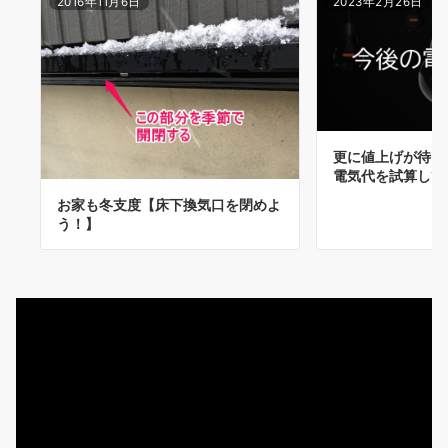
2016年11月6日
2023年2月26日
更に値上げが待っ
電気代を試算して
お家も冬支度【床下換気口を閉めよ
う！】
動
画
プ
レ
ー
ヤ
ー