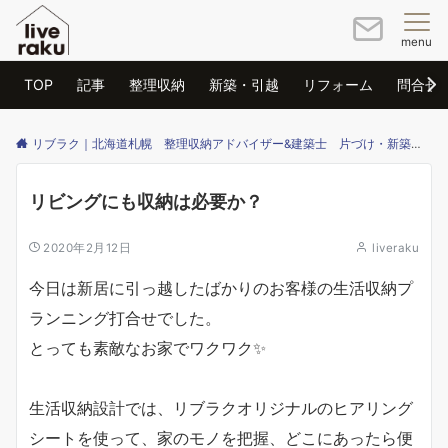
menu
TOP
記事
整理収納
新築・引越
リフォーム
問合せ
リブラク｜北海道札幌 整理収納アドバイザー&建築士 片づけ・新築・リフォームのご相談はリブラクまで
リビングにも収納は必要か？
2020年2月12日
liveraku
今日は新居に引っ越したばかりのお客様の生活収納プ
ランニング打合せでした。
とっても素敵なお家でワクワク✨
生活収納設計では、リブラクオリジナルのヒアリング
シートを使って、家のモノを把握、どこにあったら便