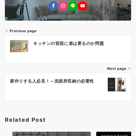
Previous page
投
キッチンの背面に扉は要るのか問題
稿
ナ
Next page
ビ
ゲ
家作りする人必見！～洗面所収納の必要性
ー
シ
ョ
Related Post
ン