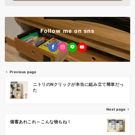
Follow me on sns
Previous page
投
ニトリのNクリックが本当に組み立て簡単だっ
稿
た
ナ
Next page
ビ
ゲ
備蓄あれこれ～こんな物もね！
ー