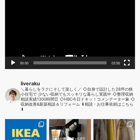
画
プ
レ
ー
ヤ
ー
00:00
03:50
liveraku
＼暮らしをラクにそして楽しく／
◇自身で設計した28坪の狭
小住宅で
少ない収納でもスッキリな暮らし実践中
◇整理収納
相談実績1300時間⏰
◇HBC今日ドキッ！コメンテーター🎤
◇
収納改善&新築相談＆リフォーム
⬇︎相談・お仕事依頼はこちら
⬇︎