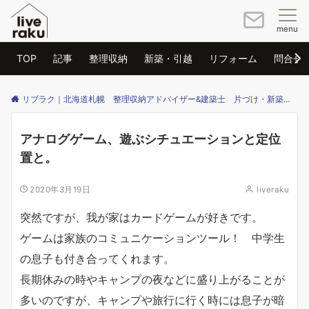
menu
TOP
記事
整理収納
新築・引越
リフォーム
問合せ
リブラク｜北海道札幌 整理収納アドバイザー&建築士 片づけ・新築・リフォームのご相談はリブラクまで
アナログゲーム、遊ぶシチュエーションと定位
置と。
2020年3月19日
liveraku
突然ですが、我が家はカードゲームが好きです。
ゲームは家族のコミュニケーションツール！ 中学生
の息子も付き合ってくれます。
長期休みの時やキャンプの夜などに盛り上がることが
多いのですが、キャンプや旅行に行く時には息子が暗