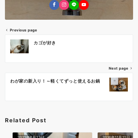
Previous page
投
カゴが好き
稿
ナ
Next page
ビ
ゲ
わが家の新入り！～軽くてずっと使えるお鍋
ー
シ
ョ
Related Post
ン
2021年6月23日
2016年11月12日