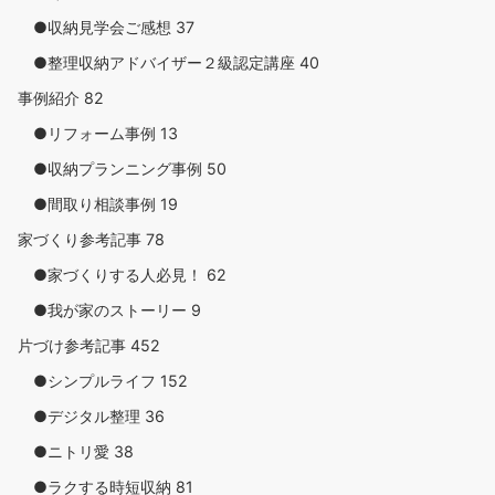
●収納見学会ご感想
37
●整理収納アドバイザー２級認定講座
40
事例紹介
82
●リフォーム事例
13
●収納プランニング事例
50
●間取り相談事例
19
家づくり参考記事
78
●家づくりする人必見！
62
●我が家のストーリー
9
片づけ参考記事
452
●シンプルライフ
152
●デジタル整理
36
●ニトリ愛
38
●ラクする時短収納
81