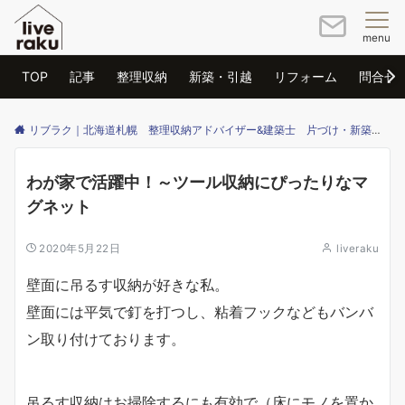
menu
TOP
記事
整理収納
新築・引越
リフォーム
問合せ
リブラク｜北海道札幌 整理収納アドバイザー&建築士 片づけ・新築・リフォームのご相談はリブラクまで
わが家で活躍中！～ツール収納にぴったりなマ
グネット
2020年5月22日
liveraku
壁面に吊るす収納が好きな私。
壁面には平気で釘を打つし、粘着フックなどもバンバ
ン取り付けております。
吊るす収納はお掃除するにも有効で（床にモノを置か