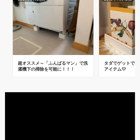
超オススメ～「ふんばるマン」で洗
タダでゲットでき
濯機下の掃除を可能に！！！
アイテム♡
動
画
プ
レ
ー
ヤ
ー