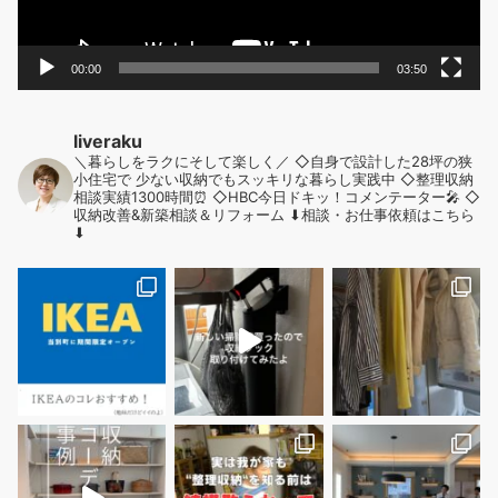
00:00
03:50
liveraku
＼暮らしをラクにそして楽しく／
◇自身で設計した28坪の狭
小住宅で
少ない収納でもスッキリな暮らし実践中
◇整理収納
相談実績1300時間⏰
◇HBC今日ドキッ！コメンテーター🎤
◇
収納改善&新築相談＆リフォーム
⬇︎相談・お仕事依頼はこちら
⬇︎