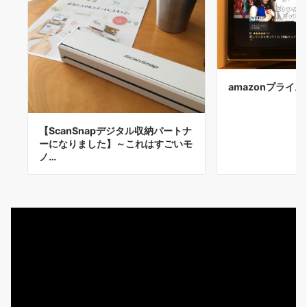
amazonプライ
【ScanSnapデジタル収納パートナ
ーになりました】～これはすごいモ
ノ…
動
画
プ
レ
ー
ヤ
ー