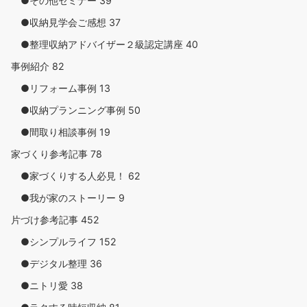
●その他セミナー
39
●収納見学会ご感想
37
●整理収納アドバイザー２級認定講座
40
事例紹介
82
●リフォーム事例
13
●収納プランニング事例
50
●間取り相談事例
19
家づくり参考記事
78
●家づくりする人必見！
62
●我が家のストーリー
9
片づけ参考記事
452
●シンプルライフ
152
●デジタル整理
36
●ニトリ愛
38