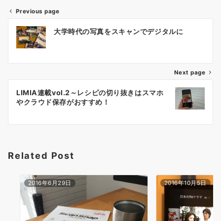
Previous page
投
大学時代の写真をスキャンでデジタルに
稿
ナ
Next page
ビ
ゲ
LIMIA連載vol.2～レシピの切り抜きはスマホ
やクラウド保存がおすすめ！
ー
シ
ョ
Related Post
ン
2016年6月29日
2016年10月5日