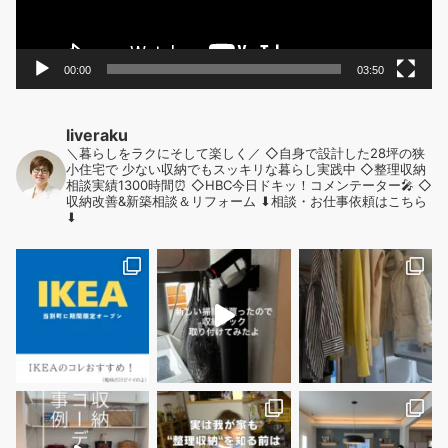
00:00
03:50
liveraku
＼暮らしをラクにそして楽しく／
◇自身で設計した28坪の狭
小住宅で
少ない収納でもスッキリな暮らし実践中
◇整理収納
相談実績1300時間⏰
◇HBC今日ドキッ！コメンテーター🎤
◇
収納改善&新築相談＆リフォーム
⬇︎相談・お仕事依頼はこちら
⬇︎