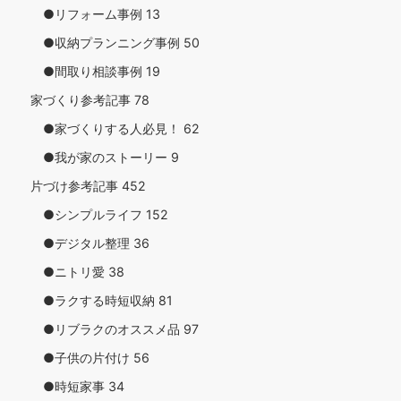
●リフォーム事例
13
●収納プランニング事例
50
●間取り相談事例
19
家づくり参考記事
78
●家づくりする人必見！
62
●我が家のストーリー
9
片づけ参考記事
452
●シンプルライフ
152
●デジタル整理
36
●ニトリ愛
38
●ラクする時短収納
81
●リブラクのオススメ品
97
●子供の片付け
56
●時短家事
34