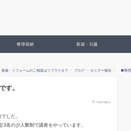
整理収納
新築・引越
・新築・リフォームのご相談はリブラクまで
ブログ
セミナー報告
●整理
です。
liveraku
催でした。
定3名の少人数制で講座をやっています。