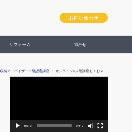
お問い合わせ
リフォーム
問合せ
収納アドバイザー２級認定講座
オンラインの2級講座も！おススメです。
動
画
プ
レ
ー
ヤ
ー
00:00
03:50