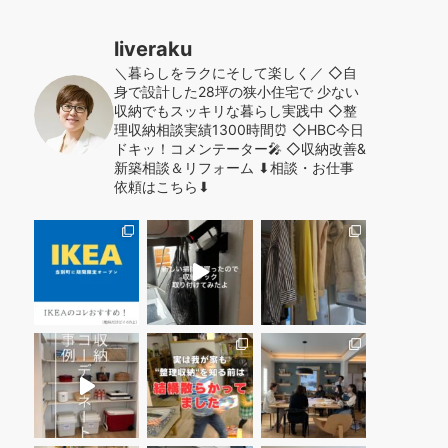
liveraku
＼暮らしをラクにそして楽しく／
◇自
身で設計した28坪の狭小住宅で
少ない
収納でもスッキリな暮らし実践中
◇整
理収納相談実績1300時間⏰
◇HBC今日
ドキッ！コメンテーター🎤
◇収納改善&
新築相談＆リフォーム
⬇︎相談・お仕事
依頼はこちら⬇︎