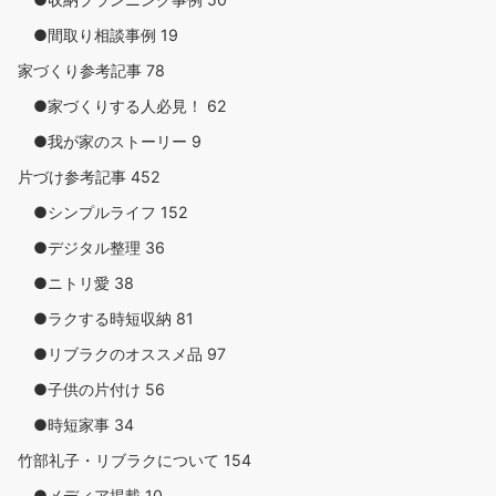
●間取り相談事例
19
家づくり参考記事
78
●家づくりする人必見！
62
●我が家のストーリー
9
片づけ参考記事
452
●シンプルライフ
152
●デジタル整理
36
●ニトリ愛
38
●ラクする時短収納
81
●リブラクのオススメ品
97
●子供の片付け
56
●時短家事
34
竹部礼子・リブラクについて
154
●メディア掲載
10