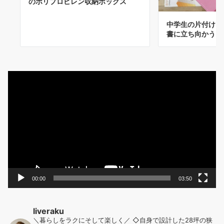
のポリプロピレン収納ボックス
中学生の片付け～
書に立ち向かう！
動
画
プ
レ
ー
ヤ
ー
00:00
03:50
liveraku
＼暮らしをラクにそして楽しく／
◇自身で設計した28坪の狭