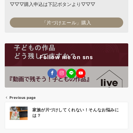
▽▽▽購入申込は下記ボタンより▽▽▽
「片づけエール」購入
Follow me on sns
Previous page
投
家族が片づけしてくれない！そんなお悩みに
稿
は？
ナ