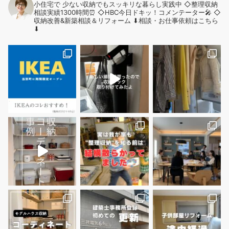
小住宅で
少ない収納でもスッキリな暮らし実践中
◇整理収納
相談実績1300時間⏰
◇HBC今日ドキッ！コメンテーター🎤
◇
収納改善&新築相談＆リフォーム
⬇︎相談・お仕事依頼はこちら
⬇︎