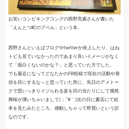
お笑いコンビキングコングの西野亮廣さんが書いた
「えんとつ町のプペル」という本。
西野さんといえばブログやtwitterが炎上したり、はね
トビも見ていなかったのであまり良いイメージがなく
て「面白くないのかな？」と思っていた方でした。
でも最近になってどなたかのFB投稿で現在の活動や発
信を目にするな～と思っていた所に、先日のアメトー
クで思いっきりイジられる姿を目の当たりにして俄然
興味が湧いちゃいまして(；´∀｀)次の日に書店にて絵
本を見たみたところ、感動しちゃって即買いという訳
なのです。