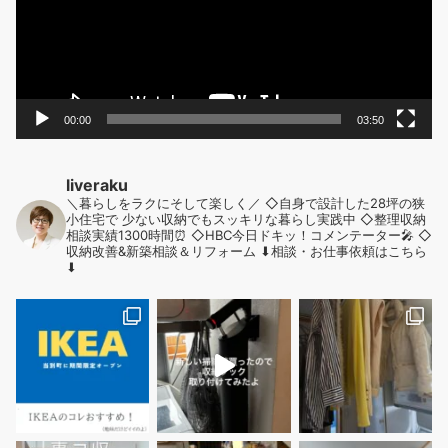
ー
ヤ
ー
00:00
03:50
liveraku
＼暮らしをラクにそして楽しく／
◇自身で設計した28坪の狭
小住宅で
少ない収納でもスッキリな暮らし実践中
◇整理収納
相談実績1300時間⏰
◇HBC今日ドキッ！コメンテーター🎤
◇
収納改善&新築相談＆リフォーム
⬇︎相談・お仕事依頼はこちら
⬇︎