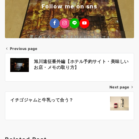
Follow me on sns
Previous page
投
旭川遠征番外編【ホテル予約サイト・美味しい
稿
お店・メモの取り方】
ナ
Next page
ビ
ゲ
イチゴジャムと牛乳って合う？
ー
シ
ョ