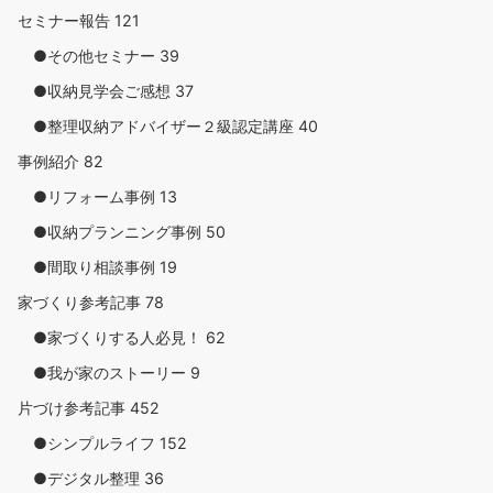
セミナー報告
121
●その他セミナー
39
●収納見学会ご感想
37
●整理収納アドバイザー２級認定講座
40
事例紹介
82
●リフォーム事例
13
●収納プランニング事例
50
●間取り相談事例
19
家づくり参考記事
78
●家づくりする人必見！
62
●我が家のストーリー
9
片づけ参考記事
452
●シンプルライフ
152
●デジタル整理
36