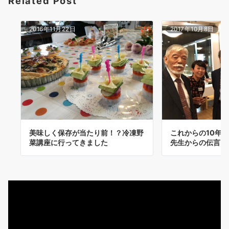
Related Post
ン
2016年11月22日
2017年10月8日
美味しく保存が当たり前！？冷凍野
これからの10年
菜講座に行ってきました
先生からの伝言。
動
画
プ
レ