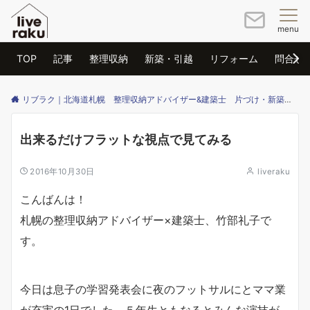
menu
TOP
記事
整理収納
新築・引越
リフォーム
問合せ
リブラク｜北海道札幌 整理収納アドバイザー&建築士 片づけ・新築・リフォームのご相談はリブラクまで
出来るだけフラットな視点で見てみる
2016年10月30日
liveraku
こんばんは！
札幌の整理収納アドバイザー×建築士、竹部礼子で
す。
今日は息子の学習発表会に夜のフットサルにとママ業