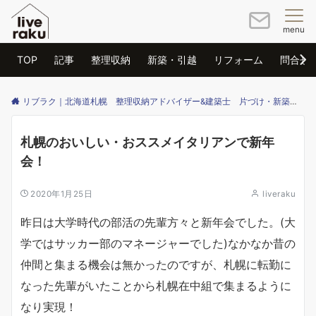
menu
TOP
記事
整理収納
新築・引越
リフォーム
問合せ
リブラク｜北海道札幌 整理収納アドバイザー&建築士 片づけ・新築・リフォームのご相談はリブラクまで
札幌のおいしい・おススメイタリアンで新年
会！
2020年1月25日
liveraku
昨日は大学時代の部活の先輩方々と新年会でした。(大
学ではサッカー部のマネージャーでした)なかなか昔の
仲間と集まる機会は無かったのですが、札幌に転勤に
なった先輩がいたことから札幌在中組で集まるように
なり実現！