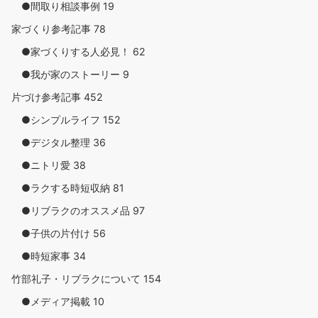
●間取り相談事例
19
家づくり参考記事
78
●家づくりする人必見！
62
●我が家のストーリー
9
片づけ参考記事
452
●シンプルライフ
152
●デジタル整理
36
●ニトリ愛
38
●ラクする時短収納
81
●リブラクのオススメ品
97
●子供の片付け
56
●時短家事
34
竹部礼子・リブラクについて
154
●メディア掲載
10