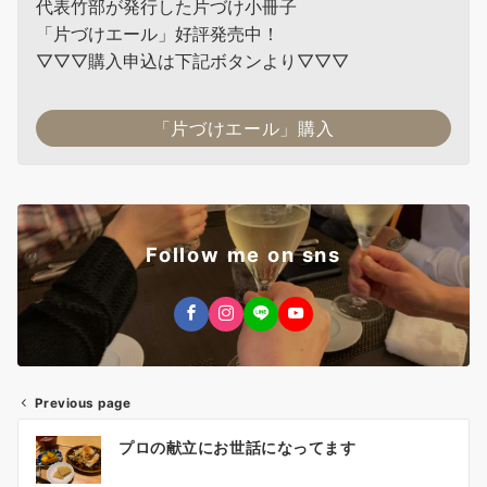
代表竹部が発行した片づけ小冊子
「片づけエール」好評発売中！
▽▽▽購入申込は下記ボタンより▽▽▽
「片づけエール」購入
Follow me on sns
Previous page
投
プロの献立にお世話になってます
稿