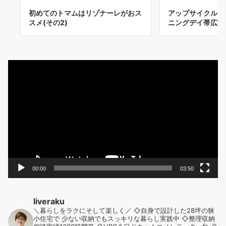
初めてのトマムはリゾナーレがおス
アップサイクルっ
スメ(その2)
ニングデイ帯広潜
動
画
プ
レ
ー
ヤ
ー
00:00
03:50
liveraku
＼暮らしをラクにそして楽しく／
◇自身で設計した28坪の狭
小住宅で
少ない収納でもスッキリな暮らし実践中
◇整理収納