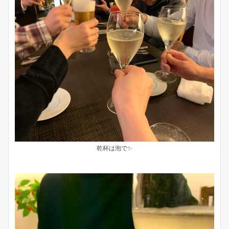
乾杯は泡で✨