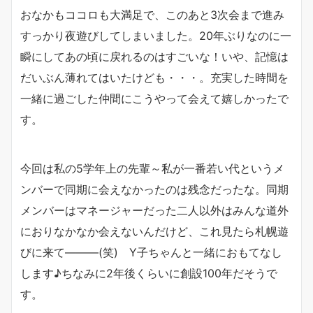
おなかもココロも大満足で、このあと3次会まで進み
すっかり夜遊びしてしまいました。20年ぶりなのに一
瞬にしてあの頃に戻れるのはすごいな！いや、記憶は
だいぶん薄れてはいたけども・・・。充実した時間を
一緒に過ごした仲間にこうやって会えて嬉しかったで
す。
今回は私の5学年上の先輩～私が一番若い代というメ
ンバーで同期に会えなかったのは残念だったな。同期
メンバーはマネージャーだった二人以外はみんな道外
におりなかなか会えないんだけど、これ見たら札幌遊
びに来て―――(笑) Y子ちゃんと一緒におもてなし
します♪ちなみに2年後くらいに創設100年だそうで
す。