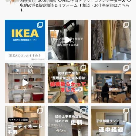
相談実績1300時間⏰
◇HBC今日ドキッ！コメンテーター🎤
◇
収納改善&新築相談＆リフォーム
⬇︎相談・お仕事依頼はこちら
⬇︎