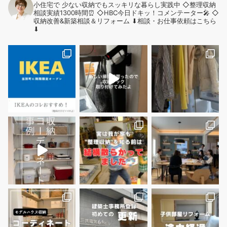
小住宅で
少ない収納でもスッキリな暮らし実践中
◇整理収納
相談実績1300時間⏰
◇HBC今日ドキッ！コメンテーター🎤
◇
収納改善&新築相談＆リフォーム
⬇︎相談・お仕事依頼はこちら
⬇︎