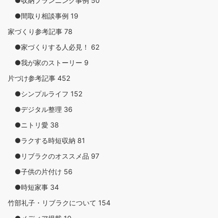
●収納プランニング事例
50
●間取り相談事例
19
家づくり参考記事
78
●家づくりする人必見！
62
●我が家のストーリー
9
片づけ参考記事
452
●シンプルライフ
152
●デジタル整理
36
●ニトリ愛
38
●ラクする時短収納
81
●リブラクのオススメ品
97
●子供の片付け
56
●時短家事
34
竹部礼子・リブラクについて
154