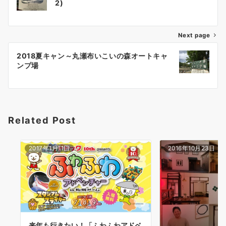
稿
2)
ナ
Next page
ビ
ゲ
2018夏キャン～丸瀬布いこいの森オートキャ
ンプ場
ー
シ
ョ
Related Post
ン
2017年1月11日
2016年10月23日
来年も行きたい！「ふわふわアドベ