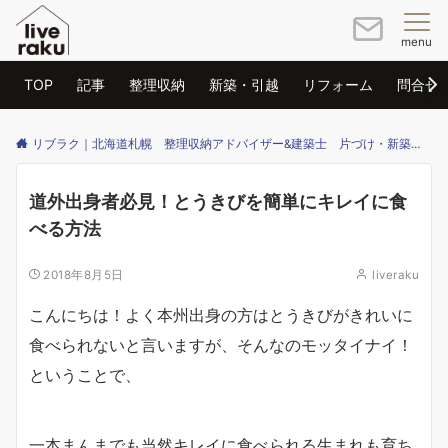
menu
TOP
記事
整理収納
新築・引越
リフォーム
問合せ
リブラク｜北海道札幌 整理収納アドバイザー&建築士 片づけ・新築・リフォームのご相談はリブラクまで
道外出身者必見！とうきびを簡単にキレイに食
べる方法
2018年8月5日
liveraku
こんにちは！よく本州出身の方はとうきびがきれいに
食べられないと言いますが、そんなのモッタイナイ！
ということで、
一本まんまでも当然キレイに食べられる生まれも育ち