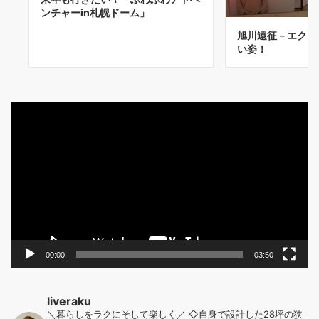
ンチャーin札幌ドーム」
旭川遠征－エクス
い姿！
動
画
プ
レ
ー
ヤ
ー
00:00
03:50
liveraku
＼暮らしをラクにそして楽しく／
◇自身で設計した28坪の狭