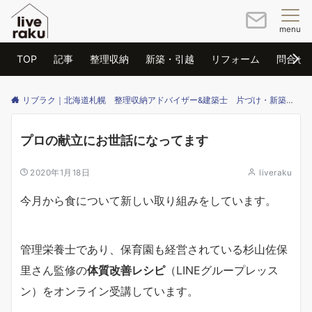
menu
TOP
記事
整理収納
新築・引越
リフォーム
問合せ
リブラク｜北海道札幌 整理収納アドバイザー&建築士 片づけ・新築・リフォームのご相談はリブラクまで
プロの献立にお世話になってます
2020年1月18日
liveraku
今月から食について新しい取り組みをしています。
管理栄養士であり、保育園も経営されている杉山佐保
里さん監修の
体質改善レシピ
（LINEグループレッス
ン）をオンライン受講しています。