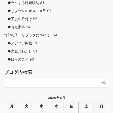
●ラクする時短収納
81
●リブラクのオススメ品
97
●子供の片付け
56
●時短家事
34
竹部礼子・リブラクについて
154
●メディア掲載
10
●家族とわたし
51
●日々のこと
90
ブログ内検索
2026年8月
月
火
水
木
金
土
日