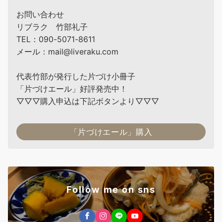
お問い合わせ
リブラク 竹部礼子
TEL：090-5071-8611
メール：mail@liveraku.com
代表竹部が発行した片づけ小冊子
「片づけエール」好評発売中！
▽▽▽購入申込は下記ボタンより▽▽▽
「片づけエール」購入
Follow me on sns