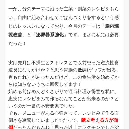
一か月分のテーマに沿った主菜・副菜のレシピをもら
い、自由に組み合わせてごはんづくりをするという感
じのレッスンになっており、今月のテーマは「
腸内環
境改善
」と「
泌尿器系強化
」です。まさに私には必要
だった！
実は先月は不摂生とストレスとで以前患った逆流性食
道炎になりかけか？と思う胃腸の低調(ゲップが出る、
胃もたれ）があったんだけど、この食生活を始めてか
らは知らないうちに回復してます！
始める前はめんどくさがりで適当料理が得意な私に、
忠実にレシピをみて作るなんてことが出来るのか？と
いうのが一番の不安要素でした。
でも、メニューがある心強さって、レシピみて作る面
倒さを凌駕していました
✨
だって、
献立考える方が面
倒
だったんだもんね！思った以上にラクチンでした♡