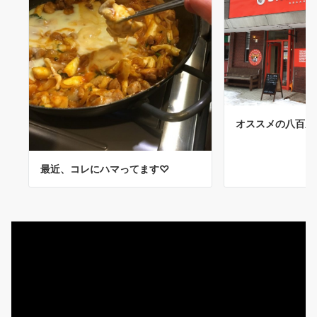
オススメの八百屋
最近、コレにハマってます♡
動
画
プ
レ
ー
ヤ