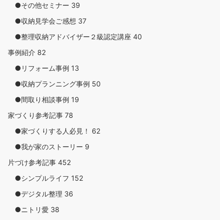
●その他セミナー
39
●収納見学会ご感想
37
●整理収納アドバイザー２級認定講座
40
事例紹介
82
●リフォーム事例
13
●収納プランニング事例
50
●間取り相談事例
19
家づくり参考記事
78
●家づくりする人必見！
62
●我が家のストーリー
9
片づけ参考記事
452
●シンプルライフ
152
●デジタル整理
36
●ニトリ愛
38