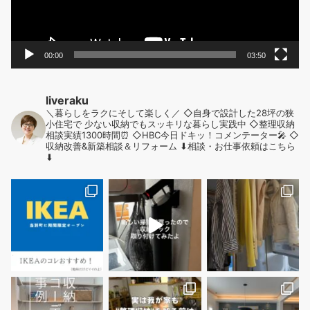
ー
00:00
03:50
liveraku
＼暮らしをラクにそして楽しく／
◇自身で設計した28坪の狭
小住宅で
少ない収納でもスッキリな暮らし実践中
◇整理収納
相談実績1300時間⏰
◇HBC今日ドキッ！コメンテーター🎤
◇
収納改善&新築相談＆リフォーム
⬇︎相談・お仕事依頼はこちら
⬇︎