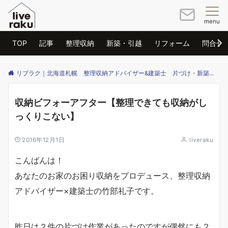
menu
TOP
記事
整理収納
新築・引越
リフォーム
問合せ
リブラク｜北海道札幌 整理収納アドバイザー&建築士 片づけ・新築・リフォームのご相談はリブラクまで
収納ビフォーアフター【整理できても収納がし
っくりこない】
2016年12月1日
liveraku
こんばんは！
あなたのお家のお困り収納をプロデュース、整理収納
アドバイザー×建築士の竹部礼子です。
昨日は２件の片づけ作業があったのですが偶然にも２