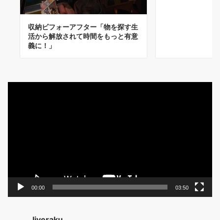
収納ビフォーアフター「物を探す生
活から解放されて時間をもっと有意
義に！」
動
画
プ
レ
ー
ヤ
ー
00:00
03:50
liveraku