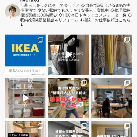
＼暮らしをラクにそして楽しく／
◇自身で設計した28坪の狭
小住宅で
少ない収納でもスッキリな暮らし実践中
◇整理収納
相談実績1300時間⏰
◇HBC今日ドキッ！コメンテーター🎤
◇
収納改善&新築相談＆リフォーム
⬇︎相談・お仕事依頼はこちら
⬇︎