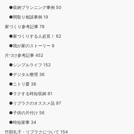
●収納プランニング事例
50
●間取り相談事例
19
家づくり参考記事
78
●家づくりする人必見！
62
●我が家のストーリー
9
片づけ参考記事
452
●シンプルライフ
152
●デジタル整理
36
●ニトリ愛
38
●ラクする時短収納
81
●リブラクのオススメ品
97
●子供の片付け
56
●時短家事
34
竹部礼子・リブラクについて
154