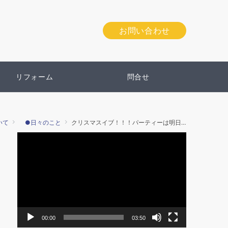
お問い合わせ
リフォーム
問合せ
いて
●日々のこと
クリスマスイブ！！！パーティーは明日だよ★
動
画
プ
レ
ー
ヤ
ー
00:00
03:50