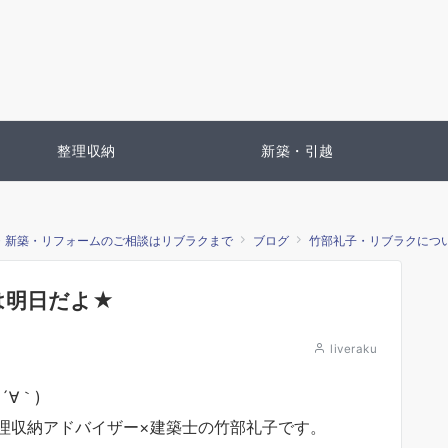
整理収納
新築・引越
・新築・リフォームのご相談はリブラクまで
ブログ
竹部礼子・リブラクにつ
は明日だよ★
liveraku
∀｀)
理収納アドバイザー×建築士の竹部礼子です。