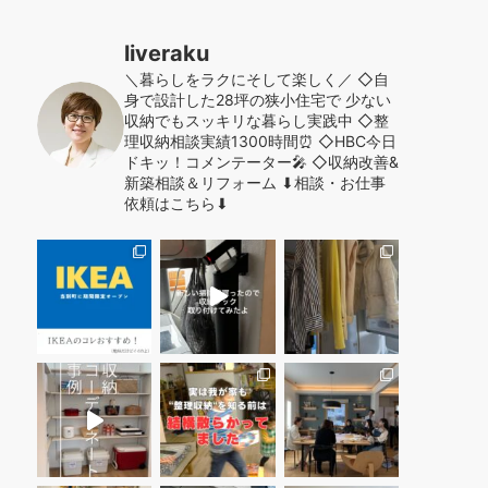
liveraku
＼暮らしをラクにそして楽しく／
◇自
身で設計した28坪の狭小住宅で
少ない
収納でもスッキリな暮らし実践中
◇整
理収納相談実績1300時間⏰
◇HBC今日
ドキッ！コメンテーター🎤
◇収納改善&
新築相談＆リフォーム
⬇︎相談・お仕事
依頼はこちら⬇︎