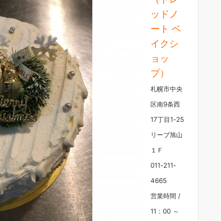
ッドノ
ート ベ
イクシ
ョッ
プ）
札幌市中央
区南9条西
17丁目1-25
リーブ旭山
１Ｆ
011-211-
4665
営業時間 /
11：00 ～