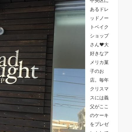
中央区に
あるドレ
ッドノー
トベイク
ショップ
さん♥大
好きなア
メリカ菓
子のお
店。毎年
クリスマ
スには義
父がここ
のケーキ
をプレゼ