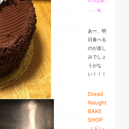
ゃったよね－
－－、笑
。
あー、明
日食べる
のが楽し
みでしょ
うがな
い！！！
Dread
Naught
BAKE
SHOP
（ドレ