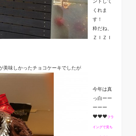
ントして
くれま
す！
粋だね、
ＺＩＺＩ
が美味しかったチョコケーキでしたが
今年は真
っ白ーー
ーーー
♥♥♥
フラ
イングで見ち