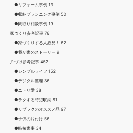
●リフォーム事例
13
●収納プランニング事例
50
●間取り相談事例
19
家づくり参考記事
78
●家づくりする人必見！
62
●我が家のストーリー
9
片づけ参考記事
452
●シンプルライフ
152
●デジタル整理
36
●ニトリ愛
38
●ラクする時短収納
81
●リブラクのオススメ品
97
●子供の片付け
56
●時短家事
34