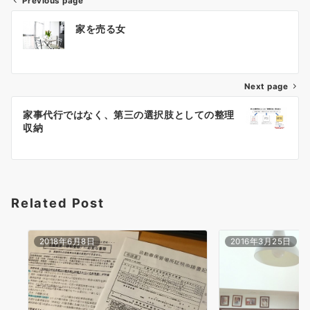
Previous page
投
家を売る女
稿
ナ
Next page
ビ
ゲ
家事代行ではなく、第三の選択肢としての整理
収納
ー
シ
ョ
Related Post
ン
2018年6月8日
2016年3月25日