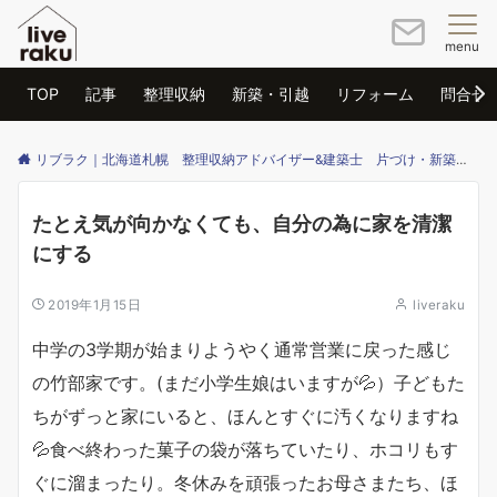
menu
TOP
記事
整理収納
新築・引越
リフォーム
問合せ
リブラク｜北海道札幌 整理収納アドバイザー&建築士 片づけ・新築・リフォームのご相談はリブラクまで
たとえ気が向かなくても、自分の為に家を清潔
にする
2019年1月15日
liveraku
中学の3学期が始まりようやく通常営業に戻った感じ
の竹部家です。(まだ小学生娘はいますが💦）子どもた
ちがずっと家にいると、ほんとすぐに汚くなりますね
💦食べ終わった菓子の袋が落ちていたり、ホコリもす
ぐに溜まったり。冬休みを頑張ったお母さまたち、ほ