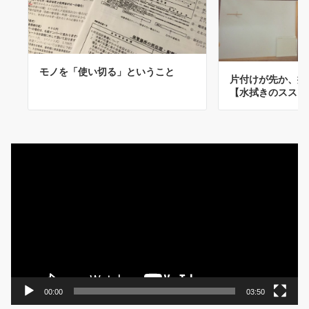
モノを「使い切る」ということ
片付けが先か、
【水拭きのススメ
動
画
プ
レ
ー
ヤ
ー
00:00
03:50