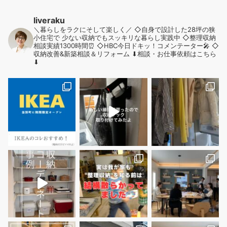
liveraku
＼暮らしをラクにそして楽しく／
◇自身で設計した28坪の狭
小住宅で
少ない収納でもスッキリな暮らし実践中
◇整理収納
相談実績1300時間⏰
◇HBC今日ドキッ！コメンテーター🎤
◇
収納改善&新築相談＆リフォーム
⬇︎相談・お仕事依頼はこちら
⬇︎