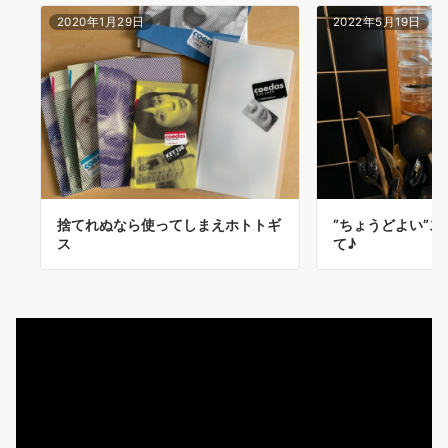
2020年1月29日
2022年5月19日
捨てれぬなら使ってしまえホトトギ
”ちょうどよい”
ス
て♪
動
画
プ
レ
ー
ヤ