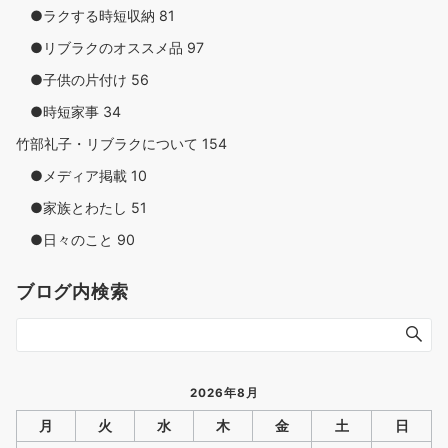
●ラクする時短収納
81
●リブラクのオススメ品
97
●子供の片付け
56
●時短家事
34
竹部礼子・リブラクについて
154
●メディア掲載
10
●家族とわたし
51
●日々のこと
90
ブログ内検索
2026年8月
月
火
水
木
金
土
日