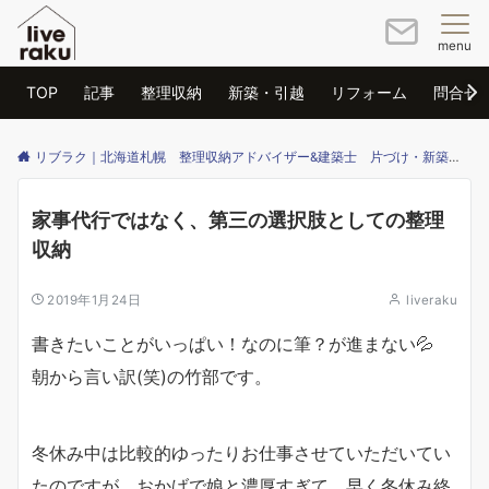
menu
TOP
記事
整理収納
新築・引越
リフォーム
問合せ
リブラク｜北海道札幌 整理収納アドバイザー&建築士 片づけ・新築・リフォームのご相談はリブラクまで
家事代行ではなく、第三の選択肢としての整理
収納
2019年1月24日
liveraku
書きたいことがいっぱい！なのに筆？が進まない💦
朝から言い訳(笑)の竹部です。
冬休み中は比較的ゆったりお仕事させていただいてい
たのですが。おかげで娘と濃厚すぎて、早く冬休み終