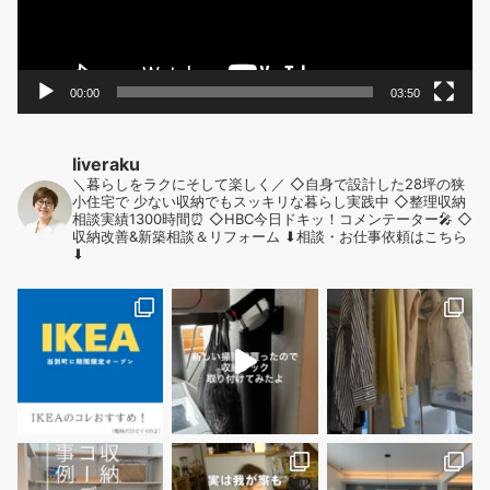
ー
00:00
03:50
liveraku
＼暮らしをラクにそして楽しく／
◇自身で設計した28坪の狭
小住宅で
少ない収納でもスッキリな暮らし実践中
◇整理収納
相談実績1300時間⏰
◇HBC今日ドキッ！コメンテーター🎤
◇
収納改善&新築相談＆リフォーム
⬇︎相談・お仕事依頼はこちら
⬇︎