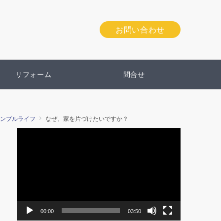
お問い合わせ
リフォーム
問合せ
ンプルライフ
なぜ、家を片づけたいですか？
動
画
プ
レ
ー
ヤ
ー
00:00
03:50