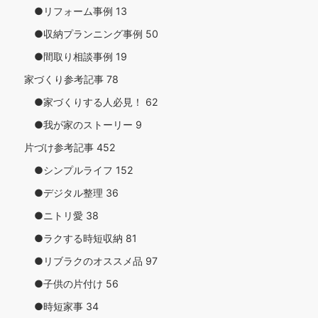
●リフォーム事例
13
●収納プランニング事例
50
●間取り相談事例
19
家づくり参考記事
78
●家づくりする人必見！
62
●我が家のストーリー
9
片づけ参考記事
452
●シンプルライフ
152
●デジタル整理
36
●ニトリ愛
38
●ラクする時短収納
81
●リブラクのオススメ品
97
●子供の片付け
56
●時短家事
34