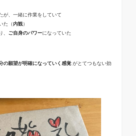
たが、一緒に作業をしていて
いた（
内観
）
り、
ご自身のパワー
になっていた
分の願望が明確になっていく感覚
がとてつもない効