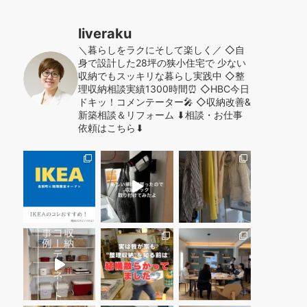
liveraku
＼暮らしをラクにそして楽しく／
◇自
身で設計した28坪の狭小住宅で
少ない
収納でもスッキリな暮らし実践中
◇整
理収納相談実績1300時間⏰
◇HBC今日
ドキッ！コメンテーター🎤
◇収納改善&
新築相談＆リフォーム
⬇︎相談・お仕事
依頼はこちら⬇︎