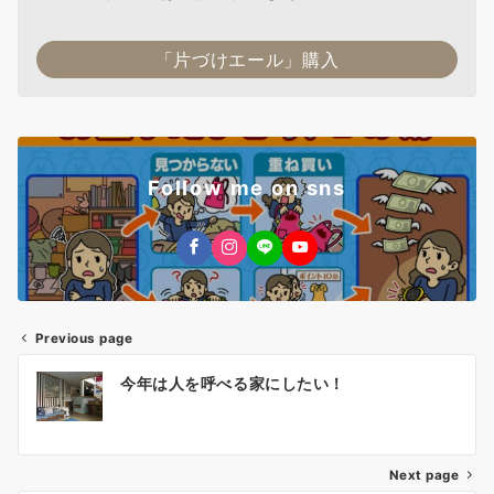
「片づけエール」購入
Follow me on sns
Previous page
投
今年は人を呼べる家にしたい！
稿
ナ
Next page
ビ