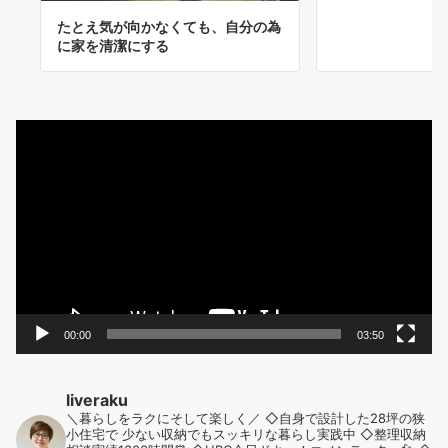
たとえ気が向かなくても、自分の為
に家を清潔にする
動
画
プ
レ
ー
ヤ
ー
00:00
03:50
liveraku
＼暮らしをラクにそして楽しく／
◇自身で設計した28坪の狭
小住宅で
少ない収納でもスッキリな暮らし実践中
◇整理収納