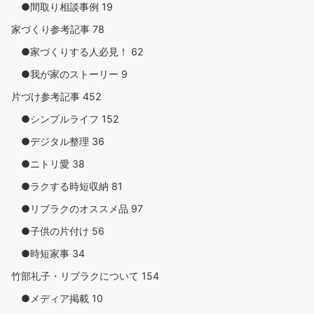
●間取り相談事例
19
家づくり参考記事
78
●家づくりする人必見！
62
●我が家のストーリー
9
片づけ参考記事
452
●シンプルライフ
152
●デジタル整理
36
●ニトリ愛
38
●ラクする時短収納
81
●リブラクのオススメ品
97
●子供の片付け
56
●時短家事
34
竹部礼子・リブラクについて
154
●メディア掲載
10