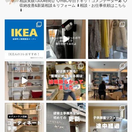
相談実績1300時間⏰
◇HBC今日ドキッ！コメンテーター🎤
◇
収納改善&新築相談＆リフォーム
⬇︎相談・お仕事依頼はこちら
⬇︎