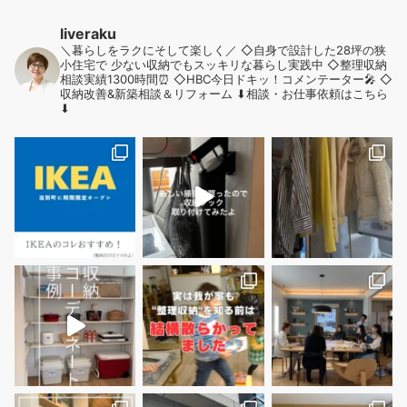
liveraku
＼暮らしをラクにそして楽しく／
◇自身で設計した28坪の狭
小住宅で
少ない収納でもスッキリな暮らし実践中
◇整理収納
相談実績1300時間⏰
◇HBC今日ドキッ！コメンテーター🎤
◇
収納改善&新築相談＆リフォーム
⬇︎相談・お仕事依頼はこちら
⬇︎