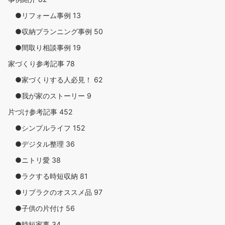
●リフォーム事例
13
●収納プランニング事例
50
●間取り相談事例
19
家づくり参考記事
78
●家づくりする人必見！
62
●我が家のストーリー
9
片づけ参考記事
452
●シンプルライフ
152
●デジタル整理
36
●ニトリ愛
38
●ラクする時短収納
81
●リブラクのオススメ品
97
●子供の片付け
56
●時短家事
34