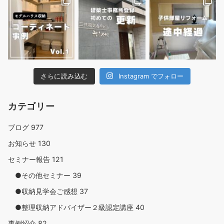
さらに読み込む
Instagram でフォロー
カテゴリー
ブログ
977
お知らせ
130
セミナー報告
121
●その他セミナー
39
●収納見学会ご感想
37
●整理収納アドバイザー２級認定講座
40
事例紹介
82