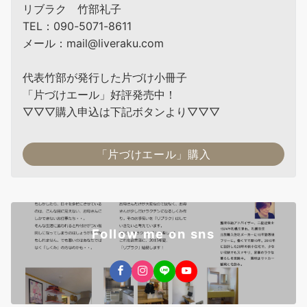
リブラク 竹部礼子
TEL：090-5071-8611
メール：mail@liveraku.com
代表竹部が発行した片づけ小冊子
「片づけエール」好評発売中！
▽▽▽購入申込は下記ボタンより▽▽▽
「片づけエール」購入
Follow me on sns