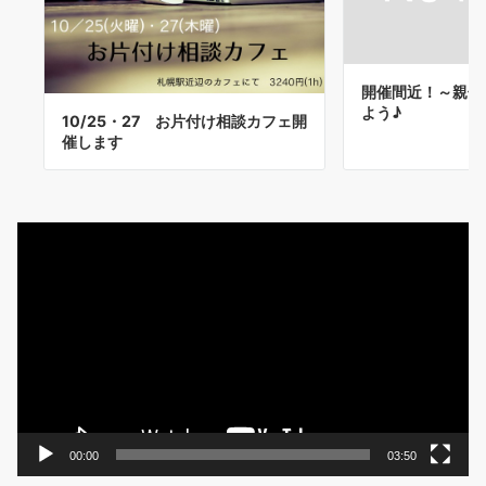
開催間近！～親子
よう♪
10/25・27 お片付け相談カフェ開
催します
動
画
プ
レ
ー
ヤ
ー
00:00
03:50