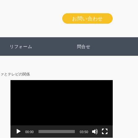
お問い合わせ
リフォーム
問合せ
ファとテレビの関係
動
画
プ
レ
ー
ヤ
ー
00:00
03:50