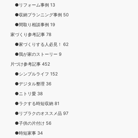
●リフォーム事例
13
●収納プランニング事例
50
●間取り相談事例
19
家づくり参考記事
78
●家づくりする人必見！
62
●我が家のストーリー
9
片づけ参考記事
452
●シンプルライフ
152
●デジタル整理
36
●ニトリ愛
38
●ラクする時短収納
81
●リブラクのオススメ品
97
●子供の片付け
56
●時短家事
34