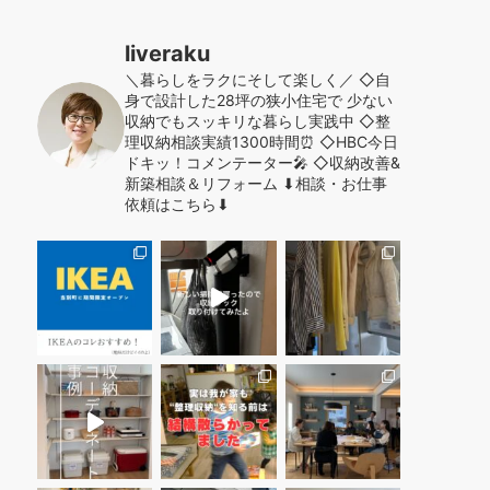
liveraku
＼暮らしをラクにそして楽しく／
◇自
身で設計した28坪の狭小住宅で
少ない
収納でもスッキリな暮らし実践中
◇整
理収納相談実績1300時間⏰
◇HBC今日
ドキッ！コメンテーター🎤
◇収納改善&
新築相談＆リフォーム
⬇︎相談・お仕事
依頼はこちら⬇︎