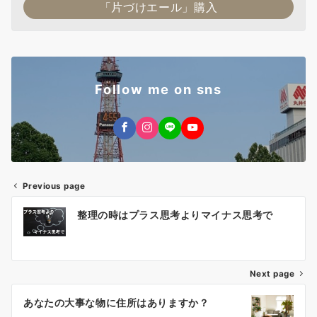
「片づけエール」購入
Follow me on sns
Previous page
投
整理の時はプラス思考よりマイナス思考で
稿
ナ
Next page
ビ
ゲ
あなたの大事な物に住所はありますか？