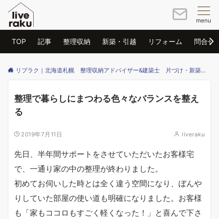
menu
TOP
記事
整理収納
新築・引越
リフォーム
問合せ
リブラク｜北海道札幌 整理収納アドバイザー&建築士 片づけ・新築・リフォームのご相談はリブラクまで
整理で暮らしにまつわる色々なバランスを整え
る
2019年7月11日
liveraku
先日、半年間サポートをさせていただいたお客様宅
で、一通り家の中の整理が終わりました。
初めてお伺いした時とは全く違う空間になり、ぼんや
りしていた部屋の使い道も明確になりました。お客様
も「家もココロもすごく軽くなった！」と喜んで下さ