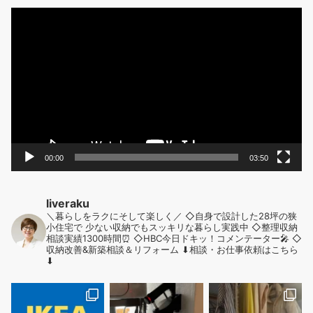
動
画
プ
レ
ー
ヤ
ー
00:00
03:50
liveraku
＼暮らしをラクにそして楽しく／
◇自身で設計した28坪の狭
小住宅で
少ない収納でもスッキリな暮らし実践中
◇整理収納
相談実績1300時間⏰
◇HBC今日ドキッ！コメンテーター🎤
◇
収納改善&新築相談＆リフォーム
⬇︎相談・お仕事依頼はこちら
⬇︎