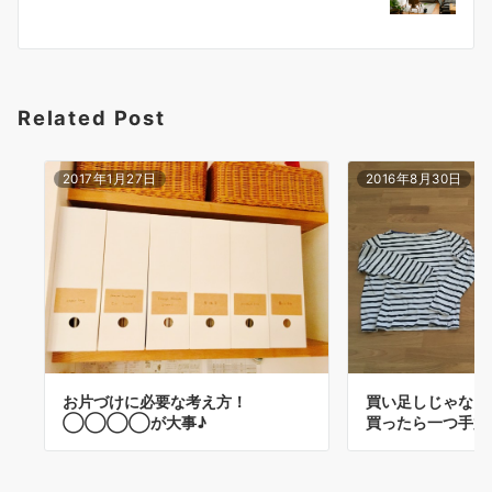
ー
シ
ョ
Related Post
ン
2017年1月27日
2016年8月30日
お片づけに必要な考え方！
買い足しじゃなく
◯◯◯◯が大事♪
買ったら一つ手放