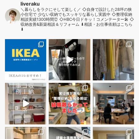
liveraku
＼暮らしをラクにそして楽しく／
◇自身で設計した28坪の狭
小住宅で
少ない収納でもスッキリな暮らし実践中
◇整理収納
相談実績1300時間⏰
◇HBC今日ドキッ！コメンテーター🎤
◇
収納改善&新築相談＆リフォーム
⬇︎相談・お仕事依頼はこちら
⬇︎