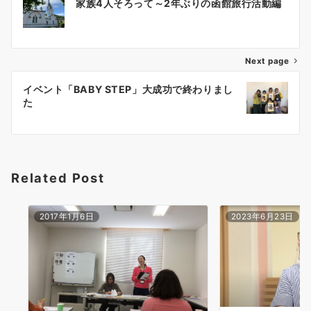
家族4人そろって～2年ぶりの函館旅行活動編
稿
ナ
Next page
ビ
ゲ
イベント「BABY STEP」大成功で終わりまし
た
ー
シ
ョ
Related Post
ン
2017年1月6日
2023年6月23日