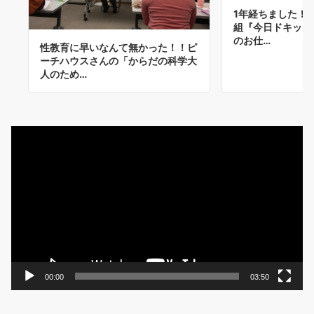
1年経ちました！
組『今日ドキッ！
のお仕…
性教育に早いなんて無かった！！ピ
ーチハウスさんの「からだの科学大
人のため…
動
画
プ
レ
ー
ヤ
ー
00:00
03:50