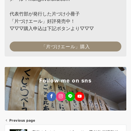
代表竹部が発行した片づけ小冊子
「片づけエール」好評発売中！
▽▽▽購入申込は下記ボタンより▽▽▽
「片づけエール」購入
Follow me on sns
Previous page
投