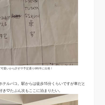
ど可愛いから許す♡予定通り6時半に出発！
ホテルパコ。駅からは徒歩15分くらいですが車だと
好き♡たぶん次もここに泊まりたい。