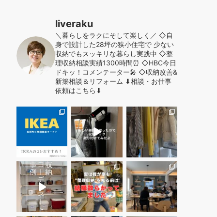
liveraku
＼暮らしをラクにそして楽しく／
◇自
身で設計した28坪の狭小住宅で
少ない
収納でもスッキリな暮らし実践中
◇整
理収納相談実績1300時間⏰
◇HBC今日
ドキッ！コメンテーター🎤
◇収納改善&
新築相談＆リフォーム
⬇︎相談・お仕事
依頼はこちら⬇︎