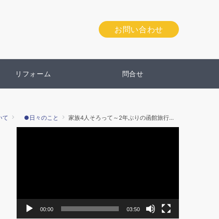
お問い合わせ
リフォーム
問合せ
いて
●日々のこと
家族4人そろって～2年ぶりの函館旅行活動編
動
画
プ
レ
ー
ヤ
ー
00:00
03:50