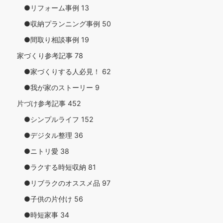
●リフォーム事例
13
●収納プランニング事例
50
●間取り相談事例
19
家づくり参考記事
78
●家づくりする人必見！
62
●我が家のストーリー
9
片づけ参考記事
452
●シンプルライフ
152
●デジタル整理
36
●ニトリ愛
38
●ラクする時短収納
81
●リブラクのオススメ品
97
●子供の片付け
56
●時短家事
34