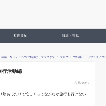
整理収納
新築・引越
・新築・リフォームのご相談はリブラクまで
ブログ
竹部礼子・リブラクにつ
旅行活動編
liveraku
り塾あったりで忙しくってなかなか旅行も行けない