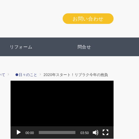
お問い合わせ
リフォーム
問合せ
いて
●日々のこと
2020年スタート！リブラク今年の抱負
動
画
プ
レ
ー
ヤ
ー
00:00
03:50