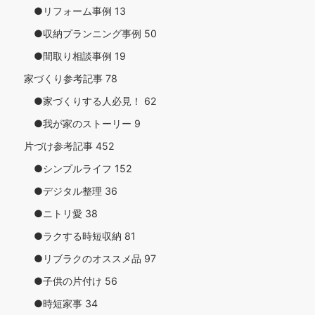
●リフォーム事例
13
●収納プランニング事例
50
●間取り相談事例
19
家づくり参考記事
78
●家づくりする人必見！
62
●我が家のストーリー
9
片づけ参考記事
452
●シンプルライフ
152
●デジタル整理
36
●ニトリ愛
38
●ラクする時短収納
81
●リブラクのオススメ品
97
●子供の片付け
56
●時短家事
34