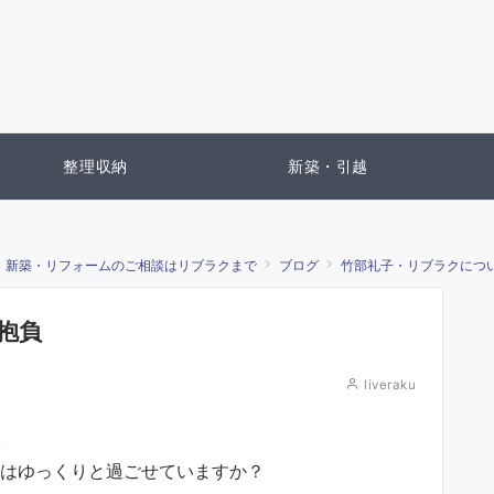
整理収納
新築・引越
・新築・リフォームのご相談はリブラクまで
ブログ
竹部礼子・リブラクにつ
抱負
liveraku
。
月はゆっくりと過ごせていますか？