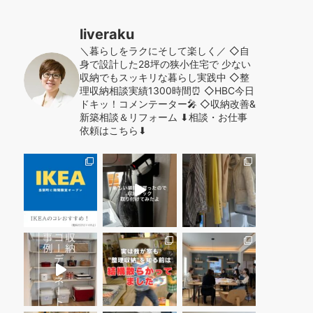
liveraku
＼暮らしをラクにそして楽しく／
◇自
身で設計した28坪の狭小住宅で
少ない
収納でもスッキリな暮らし実践中
◇整
理収納相談実績1300時間⏰
◇HBC今日
ドキッ！コメンテーター🎤
◇収納改善&
新築相談＆リフォーム
⬇︎相談・お仕事
依頼はこちら⬇︎