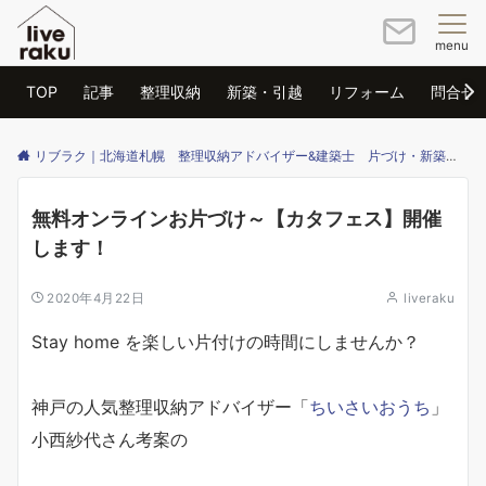
menu
TOP
記事
整理収納
新築・引越
リフォーム
問合せ
リブラク｜北海道札幌 整理収納アドバイザー&建築士 片づけ・新築・リフォームのご相談はリブラクまで
無料オンラインお片づけ～【カタフェス】開催
します！
2020年4月22日
liveraku
Stay home を楽しい片付けの時間にしませんか？
神戸の人気整理収納アドバイザー「
ちいさいおうち
」
小西紗代さん考案の