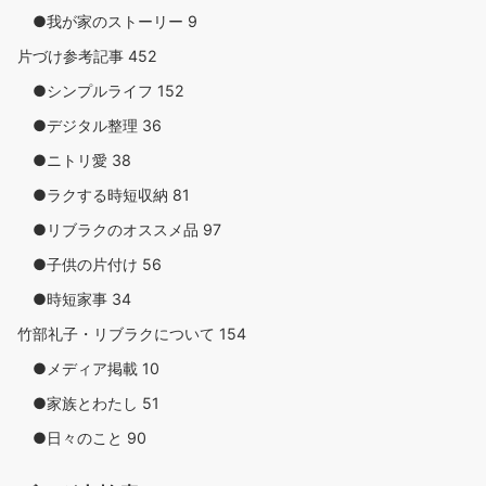
●我が家のストーリー
9
片づけ参考記事
452
●シンプルライフ
152
●デジタル整理
36
●ニトリ愛
38
●ラクする時短収納
81
●リブラクのオススメ品
97
●子供の片付け
56
●時短家事
34
竹部礼子・リブラクについて
154
●メディア掲載
10
●家族とわたし
51
●日々のこと
90