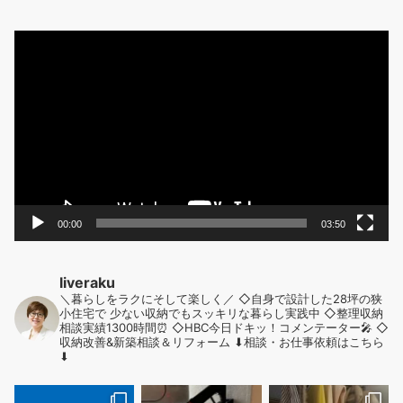
動
画
プ
レ
ー
ヤ
ー
00:00
03:50
liveraku
＼暮らしをラクにそして楽しく／
◇自身で設計した28坪の狭
小住宅で
少ない収納でもスッキリな暮らし実践中
◇整理収納
相談実績1300時間⏰
◇HBC今日ドキッ！コメンテーター🎤
◇
収納改善&新築相談＆リフォーム
⬇︎相談・お仕事依頼はこちら
⬇︎