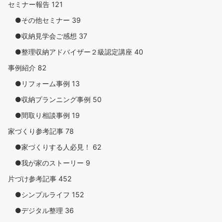
セミナー報告
121
●その他セミナー
39
●収納見学会ご感想
37
●整理収納アドバイザー２級認定講座
40
事例紹介
82
●リフォーム事例
13
●収納プランニング事例
50
●間取り相談事例
19
家づくり参考記事
78
●家づくりする人必見！
62
●我が家のストーリー
9
片づけ参考記事
452
●シンプルライフ
152
●デジタル整理
36