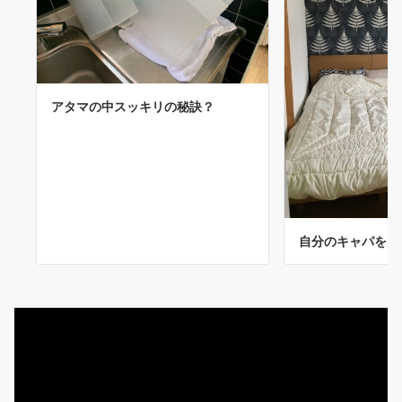
アタマの中スッキリの秘訣？
自分のキャパを多
動
画
プ
レ
ー