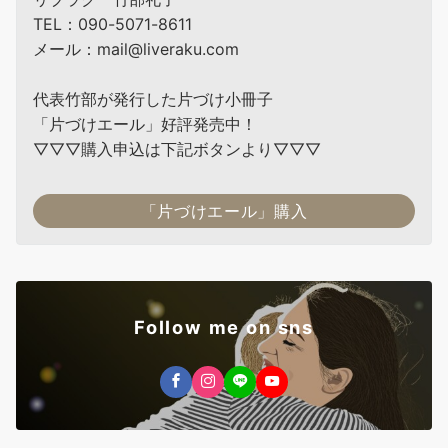
TEL：090-5071-8611
メール：mail@liveraku.com
代表竹部が発行した片づけ小冊子
「片づけエール」好評発売中！
▽▽▽購入申込は下記ボタンより▽▽▽
「片づけエール」購入
Follow me on sns