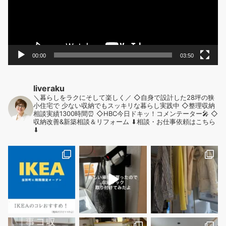
ヤ
ー
00:00
03:50
liveraku
＼暮らしをラクにそして楽しく／
◇自身で設計した28坪の狭
小住宅で
少ない収納でもスッキリな暮らし実践中
◇整理収納
相談実績1300時間⏰
◇HBC今日ドキッ！コメンテーター🎤
◇
収納改善&新築相談＆リフォーム
⬇︎相談・お仕事依頼はこちら
⬇︎