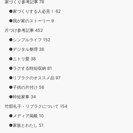
家づくり参考記事
78
●家づくりする人必見！
62
●我が家のストーリー
9
片づけ参考記事
452
●シンプルライフ
152
●デジタル整理
36
●ニトリ愛
38
●ラクする時短収納
81
●リブラクのオススメ品
97
●子供の片付け
56
●時短家事
34
竹部礼子・リブラクについて
154
●メディア掲載
10
●家族とわたし
51