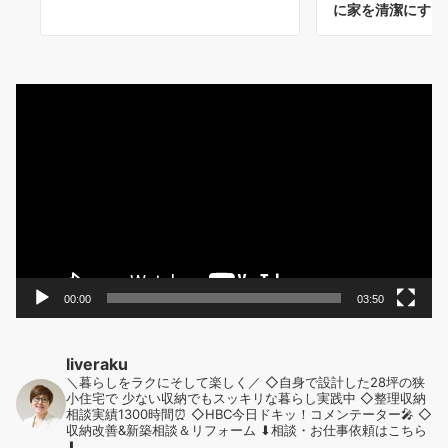
に家を清潔にする
動
画
プ
レ
ー
ヤ
ー
00:00
03:50
liveraku
＼暮らしをラクにそして楽しく／
◇自身で設計した28坪の狭
小住宅で
少ない収納でもスッキリな暮らし実践中
◇整理収納
相談実績1300時間⏰
◇HBC今日ドキッ！コメンテーター🎤
◇
収納改善&新築相談＆リフォーム
⬇︎相談・お仕事依頼はこちら
⬇︎